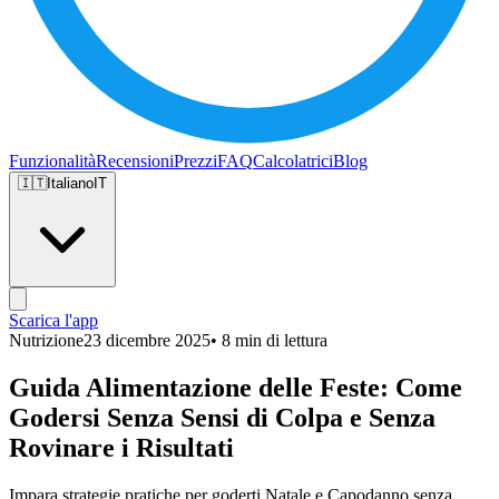
Funzionalità
Recensioni
Prezzi
FAQ
Calcolatrici
Blog
🇮🇹
Italiano
IT
Scarica l'app
Nutrizione
23 dicembre 2025
• 8 min di lettura
Guida Alimentazione delle Feste: Come
Godersi Senza Sensi di Colpa e Senza
Rovinare i Risultati
Impara strategie pratiche per goderti Natale e Capodanno senza