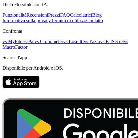
Dieta Flessibile con IA.
Funzionalità
Recensioni
Prezzi
FAQ
Calcolatrici
Blog
Informativa sulla privacy
Termini di utilizzo
Contatto
Confronta
vs
MyFitnessPal
vs
Cronometer
vs
Lose It!
vs
Yazio
vs
FatSecret
vs
MacroFactor
Scarica l'app
Disponibile per Android e iOS.