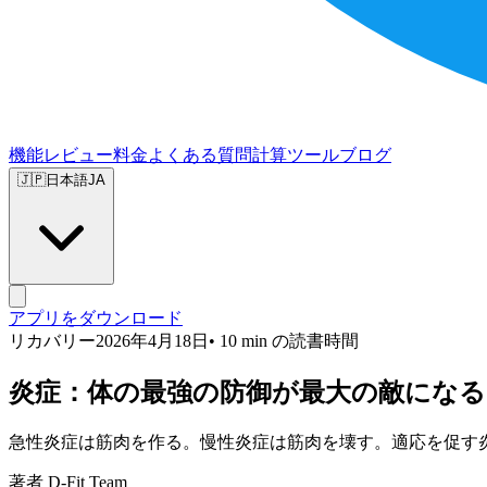
機能
レビュー
料金
よくある質問
計算ツール
ブログ
🇯🇵
日本語
JA
アプリをダウンロード
リカバリー
2026年4月18日
• 10 min の読書時間
炎症：体の最強の防御が最大の敵にな
急性炎症は筋肉を作る。慢性炎症は筋肉を壊す。適応を促す
著者 D-Fit Team