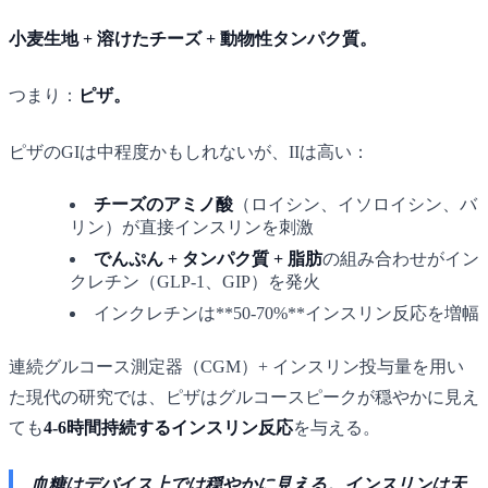
小麦生地 + 溶けたチーズ + 動物性タンパク質。
つまり：
ピザ。
ピザのGIは中程度かもしれないが、IIは高い：
チーズのアミノ酸
（ロイシン、イソロイシン、バ
リン）が直接インスリンを刺激
でんぷん + タンパク質 + 脂肪
の組み合わせがイン
クレチン（GLP-1、GIP）を発火
インクレチンは**50-70%**インスリン反応を増幅
連続グルコース測定器（CGM）+ インスリン投与量を用い
た現代の研究では、ピザはグルコースピークが穏やかに見え
ても
4-6時間持続するインスリン反応
を与える。
血糖はデバイス上では穏やかに見える。インスリンは天