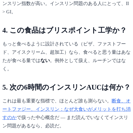
ンスリン指数が高い。インスリン問題のある人にとって、II
> GI。
4. この食品は
ブリスポイント工学
か？
もっと食べるように設計されている（ピザ、ファストフー
ド、アイスクリーム、超加工）なら、食べると思う量はあな
たが食べる量では
ない
。例外として扱え、ルーチンではな
く。
5.
次の6時間のインスリンAUC
は何か？
これは最も重要な指標で、ほとんど誰も測らない。
断食、オ
ートファジー、インスリン：なぜ大食いがメリットを打ち消
すのか
で扱った中心概念だ — まだ読んでいなくてインスリ
ン問題があるなら、必読だ。