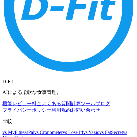
D-Fit
AIによる柔軟な食事管理。
機能
レビュー
料金
よくある質問
計算ツール
ブログ
プライバシーポリシー
利用規約
お問い合わせ
比較
vs
MyFitnessPal
vs
Cronometer
vs
Lose It!
vs
Yazio
vs
FatSecret
vs