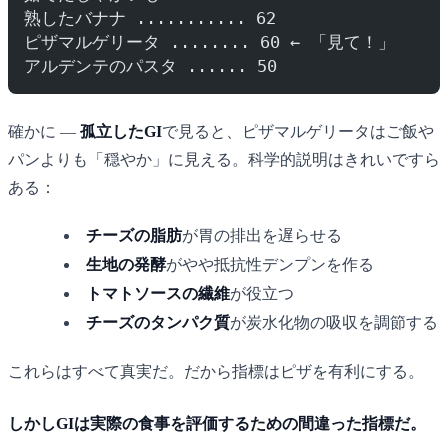
熟したバナナ ........... 62
ピザマルゲリータ ........ 60 ← 「見て！」
アルデンテのパスタ ...... 50
確かに —
孤立したGI
で見ると、ピザマルゲリータはご飯や
パンよりも「穏やか」に見える。科学的説明はきれいですら
ある：
チーズの脂肪
が胃の排出を遅らせる
生地の発酵
がやや抵抗性デンプンを作る
トマトソースの繊維
が役立つ
チーズのタンパク質
が炭水化物の吸収を調節する
これらはすべて真実だ。だから指標はピザを有利にする。
しかしGIは実際の食事を評価するための間違った指標だ。