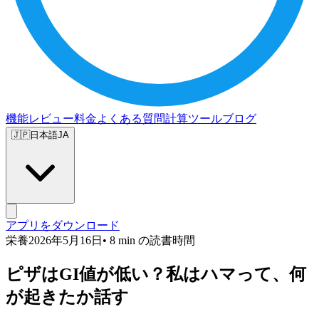
機能
レビュー
料金
よくある質問
計算ツール
ブログ
🇯🇵
日本語
JA
アプリをダウンロード
栄養
2026年5月16日
• 8 min の読書時間
ピザはGI値が低い？私はハマって、何
が起きたか話す