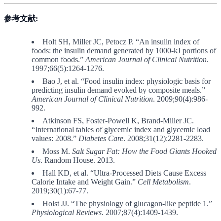
参考文献:
Holt SH, Miller JC, Petocz P. “An insulin index of
foods: the insulin demand generated by 1000-kJ portions of
common foods.”
American Journal of Clinical Nutrition
.
1997;66(5):1264-1276.
Bao J, et al. “Food insulin index: physiologic basis for
predicting insulin demand evoked by composite meals.”
American Journal of Clinical Nutrition
. 2009;90(4):986-
992.
Atkinson FS, Foster-Powell K, Brand-Miller JC.
“International tables of glycemic index and glycemic load
values: 2008.”
Diabetes Care
. 2008;31(12):2281-2283.
Moss M.
Salt Sugar Fat: How the Food Giants Hooked
Us
. Random House. 2013.
Hall KD, et al. “Ultra-Processed Diets Cause Excess
Calorie Intake and Weight Gain.”
Cell Metabolism
.
2019;30(1):67-77.
Holst JJ. “The physiology of glucagon-like peptide 1.”
Physiological Reviews
. 2007;87(4):1409-1439.