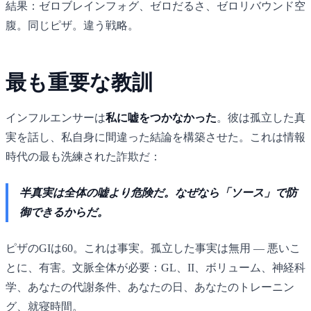
結果：ゼロブレインフォグ、ゼロだるさ、ゼロリバウンド空
腹。同じピザ。違う戦略。
最も重要な教訓
インフルエンサーは
私に嘘をつかなかった
。彼は孤立した真
実を話し、私自身に間違った結論を構築させた。これは情報
時代の最も洗練された詐欺だ：
半真実は全体の嘘より危険だ。なぜなら「ソース」で防
御できるからだ。
ピザのGIは60。これは事実。孤立した事実は無用 — 悪いこ
とに、有害。文脈全体が必要：GL、II、ボリューム、神経科
学、あなたの代謝条件、あなたの日、あなたのトレーニン
グ、就寝時間。