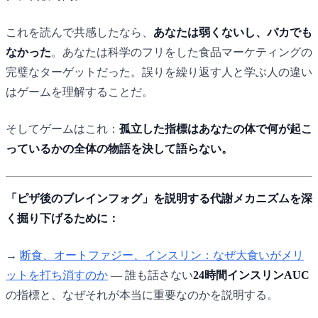
これを読んで共感したなら、
あなたは弱くないし、バカでも
なかった
。あなたは科学のフリをした食品マーケティングの
完璧なターゲットだった。誤りを繰り返す人と学ぶ人の違い
はゲームを理解することだ。
そしてゲームはこれ：
孤立した指標はあなたの体で何が起こ
っているかの全体の物語を決して語らない。
「ピザ後のブレインフォグ」を説明する代謝メカニズムを深
く掘り下げるために：
→
断食、オートファジー、インスリン：なぜ大食いがメリ
ットを打ち消すのか
— 誰も話さない
24時間インスリンAUC
の指標と、なぜそれが本当に重要なのかを説明する。