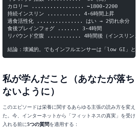
カロリー ................. ~1800-2200
持続インスリン ........... 4-6時間上昇
過食活性化 ............... はい → 2切れ余分
食後ブレインフォグ ....... 3-4時間
リバウンド空腹 ........... 4時間後（インスリ
結論：壊滅的。でもインフルエンサーは「low GI」と
私が学んだこと（あなたが落ち
ないように）
このエピソードは栄養に関するあらゆる主張の読み方を変え
た。今、インターネットから「フィットネスの真実」を受け
入れる前に
5つの質問
を適用する：