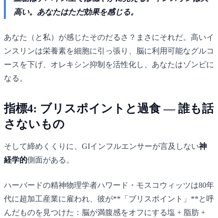
高い。あなたはただ効果を感じる。
あなた（と私）が感じたそのだるさ？まさにそれだ。高いイ
ンスリンは栄養素を細胞に引っ張り、脳に利用可能なグルコ
ースを下げ、オレキシン抑制を活性化し、あなたはゾンビに
なる。
指標4: ブリスポイントと過食 — 誰も話
さないもの
そして締めくくりに、GIインフルエンサーが言及しない
神
経学的
側面がある。
ハーバードの精神物理学者ハワード・モスコウィッツは80年
代に超加工産業に雇われ、彼が**「ブリスポイント」**と呼
んだものを見つけた：脳が満腹感をオフにする塩 + 脂肪 +