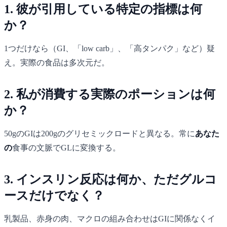
1. 彼が引用している
特定の指標
は何
か？
1つだけなら（GI、「low carb」、「高タンパク」など）疑
え。実際の食品は多次元だ。
2. 私が消費する
実際のポーション
は何
か？
50gのGIは200gのグリセミックロードと異なる。常に
あなた
の
食事の文脈でGLに変換する。
3.
インスリン反応
は何か、ただグルコ
ースだけでなく？
乳製品、赤身の肉、マクロの組み合わせはGIに関係なくイ