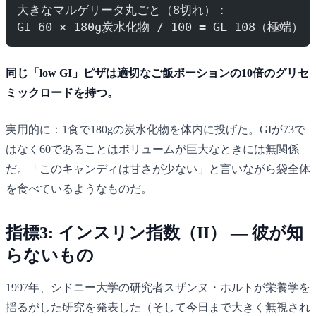
大きなマルゲリータ丸ごと（8切れ）：
GI 60 × 180g炭水化物 / 100 = GL 108（極端）
同じ「low GI」ピザは適切なご飯ポーションの10倍のグリセ
ミックロードを持つ。
実用的に：1食で180gの炭水化物を体内に投げた。GIが73で
はなく60であることはボリュームが巨大なときには無関係
だ。「このキャンディは甘さが少ない」と言いながら袋全体
を食べているようなものだ。
指標3: インスリン指数（II） — 彼が知
らないもの
1997年、シドニー大学の研究者スザンヌ・ホルトが栄養学を
揺るがした研究を発表した（そして今日まで大きく無視され