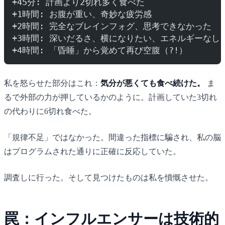
+45分: 計画より2切れ多く食べた
+1時間: お腹が重い、奇妙な疲労感
+2時間: 完全なブレインフォグ、思考できなかった
+3時間: 深いだるさ、横になりたい、エネルギーなし
+4時間: 「昏睡」から覚めて再び空腹（?!）
私を怒らせた部分はこれ：
気分が悪くても食べ続けた。
ま
るで外部の力が押しているかのように。計画していた3切れ
の代わりに6切れ食べた。
「規律不足」ではなかった。間違った指標に騙され、私の脳
はプログラムされた通りに正確に反応していた。
調査しに行った。そして見つけたものは私を憤慨させた。
罠：インフルエンサーは技術的