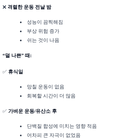
❌
격렬한 운동 전날 밤
성능이 끔찍해짐
부상 위험 증가
쉬는 것이 나음
“덜 나쁜” 때:
✅
휴식일
망칠 운동이 없음
회복할 시간이 더 많음
✅
가벼운 운동/유산소 후
단백질 합성에 미치는 영향 적음
어차피 큰 자극이 없었음