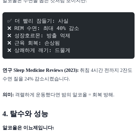
알코올은 수면을 돕는 것처럼 보이지만:
✅ 더 빨리 잠들기: 사실
❌ REM 수면: 최대 40% 감소
❌ 성장호르몬: 방출 억제
❌ 근육 회복: 손상됨
❌ 상쾌하게 깨기: 드물게
연구 Sleep Medicine Reviews (2023):
취침 4시간 전까지 2잔도
수면 질을 24% 감소시켰습니다.
의미:
격렬하게 운동했다면 밤의 알코올 = 회복 방해.
4. 탈수와 성능
알코올은 이뇨제입니다: