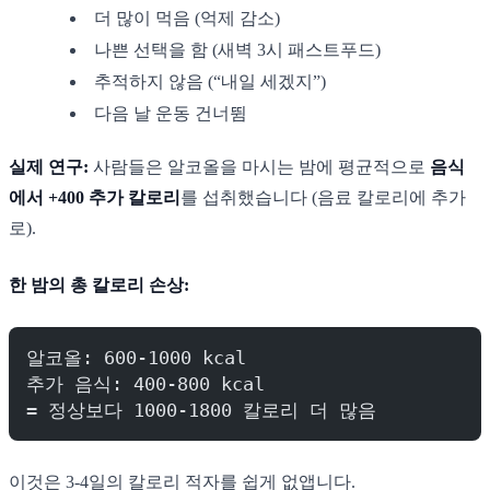
더 많이 먹음 (억제 감소)
나쁜 선택을 함 (새벽 3시 패스트푸드)
추적하지 않음 (“내일 세겠지”)
다음 날 운동 건너뜀
실제 연구:
사람들은 알코올을 마시는 밤에 평균적으로
음식
에서 +400 추가 칼로리
를 섭취했습니다 (음료 칼로리에 추가
로).
한 밤의 총 칼로리 손상:
알코올: 600-1000 kcal
추가 음식: 400-800 kcal
= 정상보다 1000-1800 칼로리 더 많음
이것은 3-4일의 칼로리 적자를 쉽게 없앱니다.