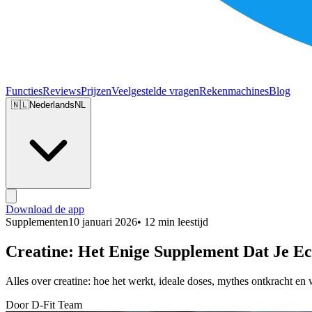
Functies
Reviews
Prijzen
Veelgestelde vragen
Rekenmachines
Blog
🇳🇱
Nederlands
NL
Download de app
Supplementen
10 januari 2026
• 12 min leestijd
Creatine: Het Enige Supplement Dat Je E
Alles over creatine: hoe het werkt, ideale doses, mythes ontkracht en
Door D-Fit Team