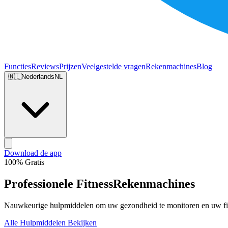
Functies
Reviews
Prijzen
Veelgestelde vragen
Rekenmachines
Blog
🇳🇱
Nederlands
NL
Download de app
100% Gratis
Professionele Fitness
Rekenmachines
Nauwkeurige hulpmiddelen om uw gezondheid te monitoren en uw fitne
Alle Hulpmiddelen Bekijken