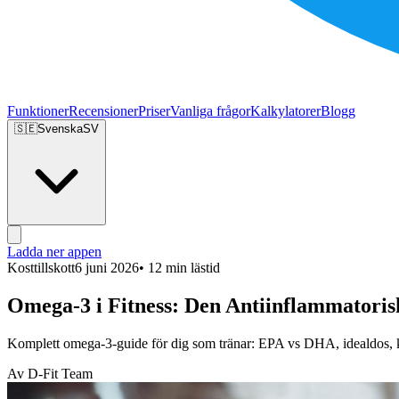
Funktioner
Recensioner
Priser
Vanliga frågor
Kalkylatorer
Blogg
🇸🇪
Svenska
SV
Ladda ner appen
Kosttillskott
6 juni 2026
• 12 min lästid
Omega-3 i Fitness: Den Antiinflammatori
Komplett omega-3-guide för dig som tränar: EPA vs DHA, idealdos, kva
Av D-Fit Team