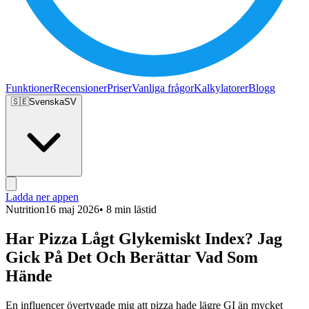
Funktioner
Recensioner
Priser
Vanliga frågor
Kalkylatorer
Blogg
🇸🇪
Svenska
SV
Ladda ner appen
Nutrition
16 maj 2026
• 8 min lästid
Har Pizza Lågt Glykemiskt Index? Jag
Gick På Det Och Berättar Vad Som
Hände
En influencer övertygade mig att pizza hade lägre GI än mycket