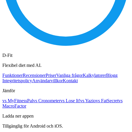
D-Fit
Flexibel diet med AI.
Funktioner
Recensioner
Priser
Vanliga frågor
Kalkylatorer
Blogg
Integritetspolicy
Användarvillkor
Kontakt
Jämför
vs
MyFitnessPal
vs
Cronometer
vs
Lose It!
vs
Yazio
vs
FatSecret
vs
MacroFactor
Ladda ner appen
Tillgänglig för Android och iOS.