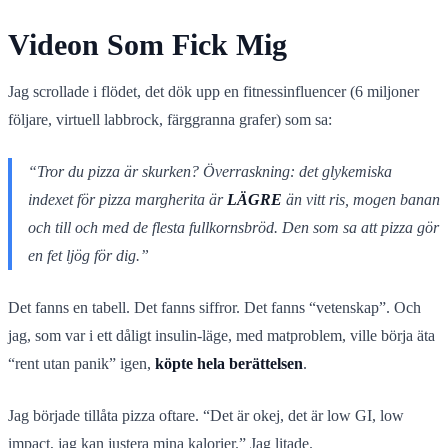
Videon Som Fick Mig
Jag scrollade i flödet, det dök upp en fitnessinfluencer (6 miljoner
följare, virtuell labbrock, färggranna grafer) som sa:
“Tror du pizza är skurken? Överraskning: det glykemiska
indexet för pizza margherita är
LÄGRE
än vitt ris, mogen banan
och till och med de flesta fullkornsbröd. Den som sa att pizza gör
en fet ljög för dig.”
Det fanns en tabell. Det fanns siffror. Det fanns “vetenskap”. Och
jag, som var i ett dåligt insulin-läge, med matproblem, ville börja äta
“rent utan panik” igen,
köpte hela berättelsen
.
Jag började tillåta pizza oftare. “Det är okej, det är low GI, low
impact, jag kan justera mina kalorier.” Jag litade.