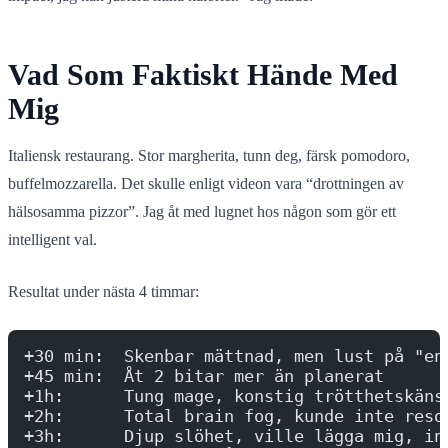
Vad Som Faktiskt Hände Med
Mig
Italiensk restaurang. Stor margherita, tunn deg, färsk pomodoro,
buffelmozzarella. Det skulle enligt videon vara “drottningen av
hälsosamma pizzor”. Jag åt med lugnet hos någon som gör ett
intelligent val.
Resultat under nästa 4 timmar:
+30 min:  Skenbar mättnad, men lust på "en
+45 min:  Åt 2 bitar mer än planerat
+1h:      Tung mage, konstig trötthetskäns
+2h:      Total brain fog, kunde inte reso
+3h:      Djup slöhet, ville lägga mig, in