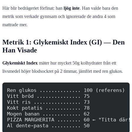
Här blir bedrägeriet förfinat: han
ljög inte
. Han valde bara den
metrik som verkade gynnsam och ignorerade de andra 4 som
mattrade mer.
Metrik 1: Glykemiskt Index (GI) — Den
Han Visade
Glykemiskt Index
mäter hur mycket 50g kolhydrater från ett
livsmedel höjer blodsockret på 2 timmar, jämfört med ren glukos.
Ren glukos .............. 100 (referens)
Vitt bröd ............... 75
Vitt ris ................ 73
Kokt potatis ............ 78
Mogen banan ............. 62
PIZZA MARGHERITA ........ 60 ← "Titta där!
Al dente-pasta .......... 50