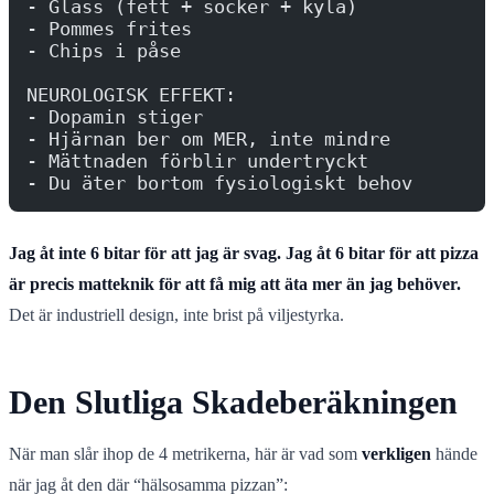
- Glass (fett + socker + kyla)
- Pommes frites
- Chips i påse
NEUROLOGISK EFFEKT:
- Dopamin stiger
- Hjärnan ber om MER, inte mindre
- Mättnaden förblir undertryckt
- Du äter bortom fysiologiskt behov
Jag åt inte 6 bitar för att jag är svag. Jag åt 6 bitar för att pizza
är precis matteknik för att få mig att äta mer än jag behöver.
Det är industriell design, inte brist på viljestyrka.
Den Slutliga Skadeberäkningen
När man slår ihop de 4 metrikerna, här är vad som
verkligen
hände
när jag åt den där “hälsosamma pizzan”: