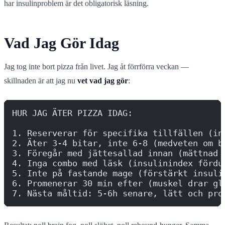
har insulinproblem är det obligatorisk läsning.
Vad Jag Gör Idag
Jag tog inte bort pizza från livet. Jag åt förrförra veckan —
skillnaden är att jag nu
vet vad jag gör
:
HUR JAG ÄTER PIZZA IDAG:
1. Reserverar för specifika tillfällen (in
2. Äter 3-4 bitar, inte 6-8 (medveten om b
3. Föregår med jättesallad innan (mättnad 
4. Inga combo med läsk (insulinindex fördu
5. Inte på fastande mage (förstärkt insuli
6. Promenerar 30 min efter (muskel drar gl
7. Nästa måltid: 5-6h senare, lätt och pro