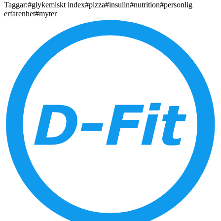
Taggar:
#glykemiskt index
#pizza
#insulin
#nutrition
#personlig
erfarenhet
#myter