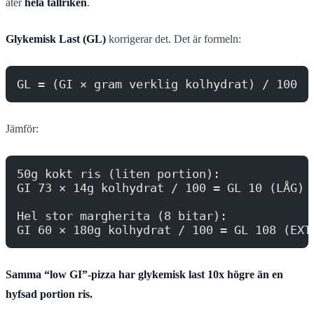
äter
hela tallriken
.
Glykemisk Last (GL)
korrigerar det. Det är formeln:
GL = (GI × gram verklig kolhydrat) / 100
Jämför:
50g kokt ris (liten portion):
GI 73 × 14g kolhydrat / 100 = GL 10 (LÅG)
Hel stor margherita (8 bitar):
GI 60 × 180g kolhydrat / 100 = GL 108 (EXT
Samma “low GI”-pizza har glykemisk last 10x högre än en
hyfsad portion ris.