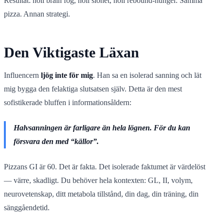
Resultat: noll brain fog, noll slöhet, noll rebound-hunger. Samma
pizza. Annan strategi.
Den Viktigaste Läxan
Influencern
ljög inte för mig
. Han sa en isolerad sanning och lät
mig bygga den felaktiga slutsatsen själv. Detta är den mest
sofistikerade bluffen i informationsåldern:
Halvsanningen är farligare än hela lögnen. För du kan
försvara den med “källor”.
Pizzans GI är 60. Det är fakta. Det isolerade faktumet är värdelöst
— värre, skadligt. Du behöver hela kontexten: GL, II, volym,
neurovetenskap, ditt metabola tillstånd, din dag, din träning, din
sänggåendetid.