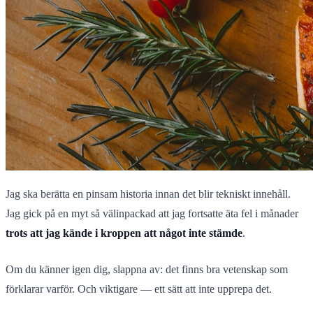
Jag ska berätta en pinsam historia innan det blir tekniskt innehåll.
Jag gick på en myt så välinpackad att jag fortsatte äta fel i månader
trots att jag kände i kroppen att något inte stämde
.
Om du känner igen dig, slappna av: det finns bra vetenskap som
förklarar varför. Och viktigare — ett sätt att inte upprepa det.