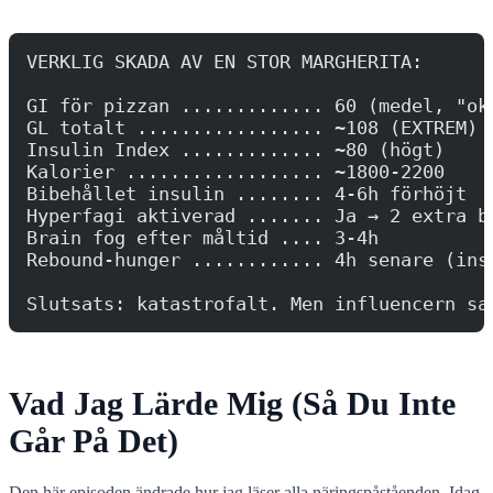
VERKLIG SKADA AV EN STOR MARGHERITA:
GI för pizzan ............. 60 (medel, "ok
GL totalt ................. ~108 (EXTREM)
Insulin Index ............. ~80 (högt)
Kalorier .................. ~1800-2200
Bibehållet insulin ........ 4-6h förhöjt
Hyperfagi aktiverad ....... Ja → 2 extra b
Brain fog efter måltid .... 3-4h
Rebound-hunger ............ 4h senare (ins
Slutsats: katastrofalt. Men influencern sa
Vad Jag Lärde Mig (Så Du Inte
Går På Det)
Den här episoden ändrade hur jag läser alla näringspåståenden. Idag