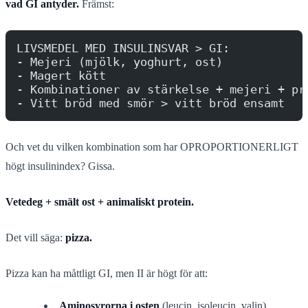
vad GI antyder.
Främst:
LIVSMEDEL MED INSULINSVAR > GI:
- Mejeri (mjölk, yoghurt, ost)
- Magert kött
- Kombinationer av stärkelse + mejeri + pr
- Vitt bröd med smör > vitt bröd ensamt
Och vet du vilken kombination som har OPROPORTIONERLIGT
högt insulinindex? Gissa.
Vetedeg + smält ost + animaliskt protein.
Det vill säga:
pizza.
Pizza kan ha måttligt GI, men II är högt för att:
Aminosyrorna i osten
(leucin, isoleucin, valin)