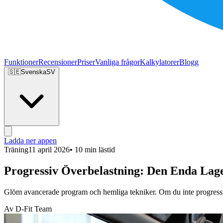
Funktioner
Recensioner
Priser
Vanliga frågor
Kalkylatorer
Blogg
🇸🇪
Svenska
SV
Ladda ner appen
Träning
11 april 2026
• 10 min lästid
Progressiv Överbelastning: Den Enda Lage
Glöm avancerade program och hemliga tekniker. Om du inte progressiv
Av D-Fit Team