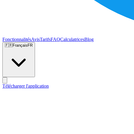
Fonctionnalités
Avis
Tarifs
FAQ
Calculatrices
Blog
🇫🇷
Français
FR
Télécharger l'application