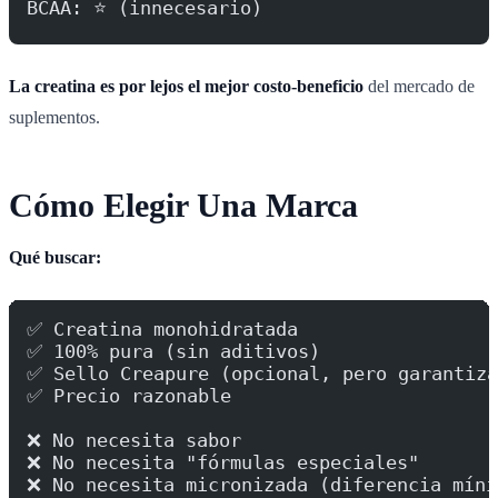
BCAA: ⭐ (innecesario)
La creatina es por lejos el mejor costo-beneficio
del mercado de
suplementos.
Cómo Elegir Una Marca
Qué buscar:
✅ Creatina monohidratada
✅ 100% pura (sin aditivos)
✅ Sello Creapure (opcional, pero garantiza
✅ Precio razonable
❌ No necesita sabor
❌ No necesita "fórmulas especiales"
❌ No necesita micronizada (diferencia míni