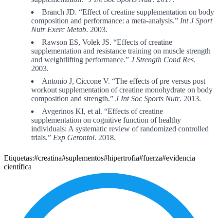
Branch JD. “Effect of creatine supplementation on body
composition and performance: a meta-analysis.”
Int J Sport
Nutr Exerc Metab
. 2003.
Rawson ES, Volek JS. “Effects of creatine
supplementation and resistance training on muscle strength
and weightlifting performance.”
J Strength Cond Res
.
2003.
Antonio J, Ciccone V. “The effects of pre versus post
workout supplementation of creatine monohydrate on body
composition and strength.”
J Int Soc Sports Nutr
. 2013.
Avgerinos KI, et al. “Effects of creatine
supplementation on cognitive function of healthy
individuals: A systematic review of randomized controlled
trials.”
Exp Gerontol
. 2018.
Etiquetas:
#creatina
#suplementos
#hipertrofia
#fuerza
#evidencia
científica