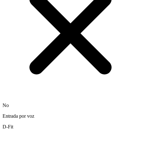
No
Entrada por voz
D-Fit