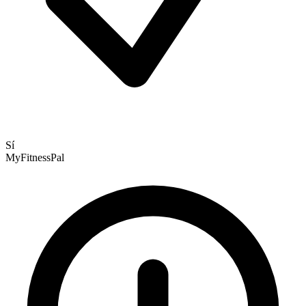
Sí
MyFitnessPal