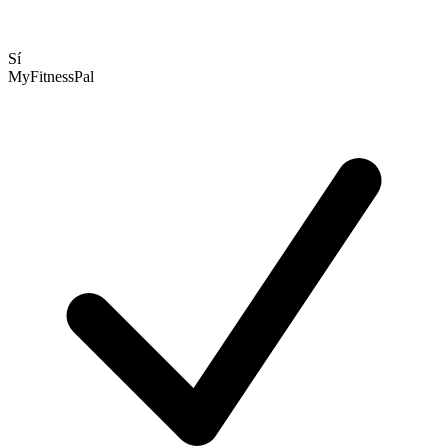
Sí
MyFitnessPal