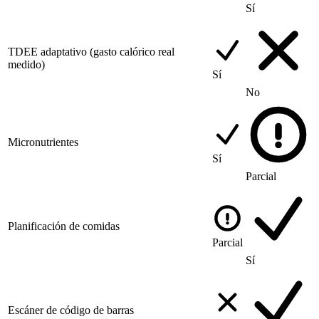
Sí
TDEE adaptativo (gasto calórico real
medido)
Sí
No
Micronutrientes
Sí
Parcial
Planificación de comidas
Parcial
Sí
Escáner de código de barras