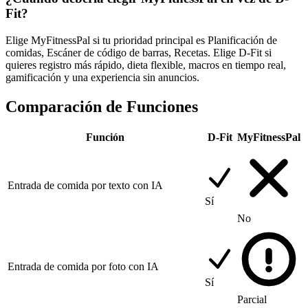
Fit?
Elige MyFitnessPal si tu prioridad principal es Planificación de
comidas, Escáner de código de barras, Recetas. Elige D-Fit si
quieres registro más rápido, dieta flexible, macros en tiempo real,
gamificación y una experiencia sin anuncios.
Comparación de Funciones
Función
D-Fit
MyFitnessPal
Entrada de comida por texto con IA
Sí
No
Entrada de comida por foto con IA
Sí
Parcial