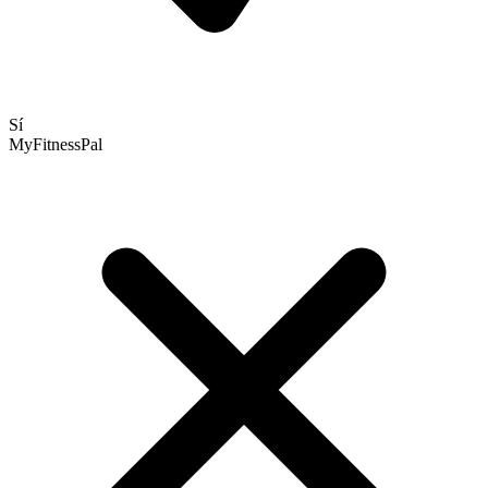
Sí
MyFitnessPal