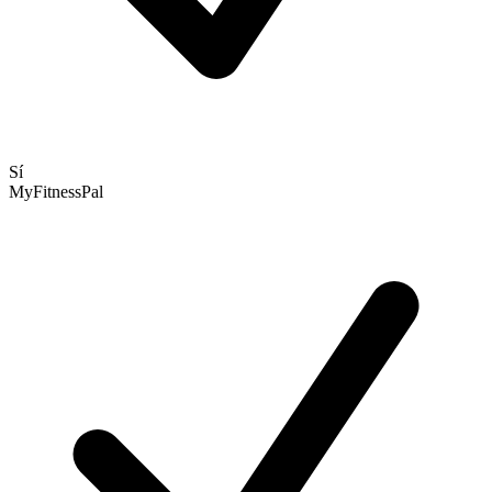
Sí
MyFitnessPal