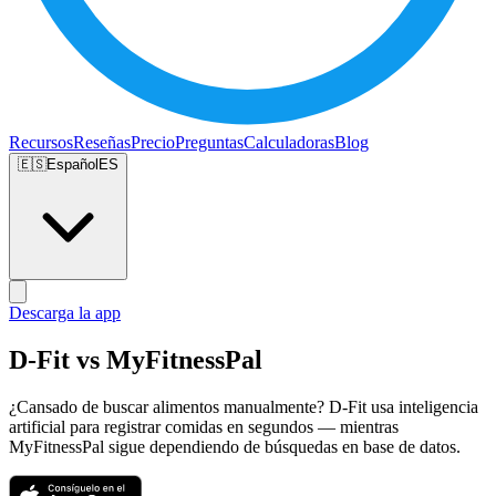
Recursos
Reseñas
Precio
Preguntas
Calculadoras
Blog
🇪🇸
Español
ES
Descarga la app
D-Fit vs MyFitnessPal
¿Cansado de buscar alimentos manualmente? D-Fit usa inteligencia
artificial para registrar comidas en segundos — mientras
MyFitnessPal sigue dependiendo de búsquedas en base de datos.