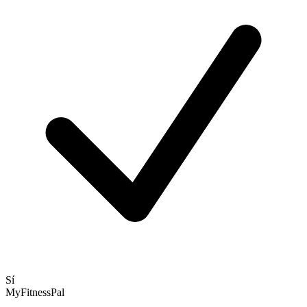
Sí
MyFitnessPal