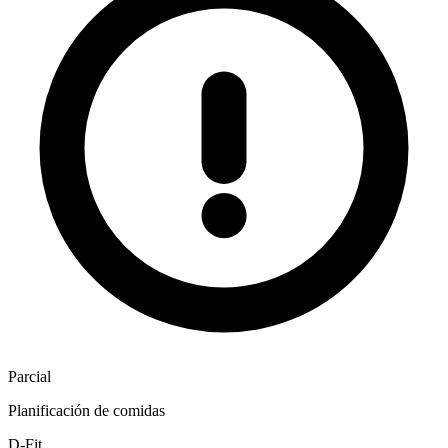
Parcial
Planificación de comidas
D-Fit