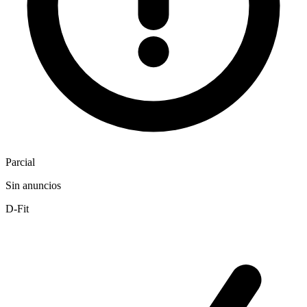
Parcial
Sin anuncios
D-Fit