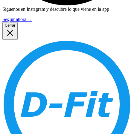
Síguenos en Instagram y descubre lo que viene en la app
Seguir ahora
→
Cerrar