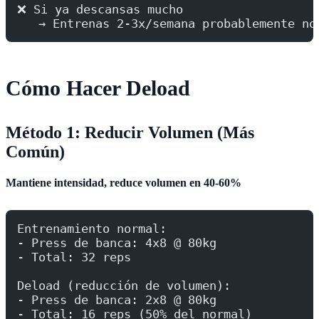
❌ Si ya descansas mucho
   → Entrenas 2-3x/semana probablemente no
Cómo Hacer Deload
Método 1: Reducir Volumen (Más
Común)
Mantiene intensidad, reduce volumen en 40-60%
Entrenamiento normal:
- Press de banca: 4x8 @ 80kg
- Total: 32 reps
Deload (reducción de volumen):
- Press de banca: 2x8 @ 80kg
- Total: 16 reps (50% del normal)