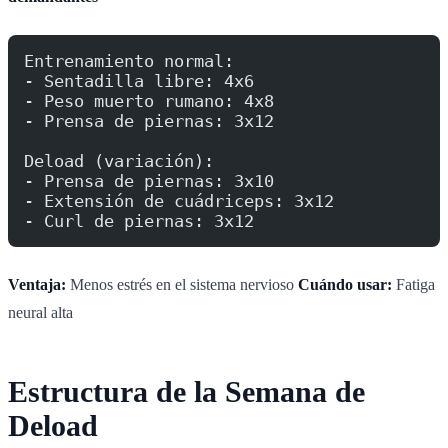
Entrenamiento normal:
- Sentadilla libre: 4x6
- Peso muerto rumano: 4x8
- Prensa de piernas: 3x12
Deload (variación):
- Prensa de piernas: 3x10
- Extensión de cuádriceps: 3x12
- Curl de piernas: 3x12
Ventaja:
Menos estrés en el sistema nervioso
Cuándo usar:
Fatiga
neural alta
Estructura de la Semana de
Deload