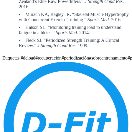
Zealand’s Elite Raw Powerlifters.”
J Strength Cond Res
.
2016.
Murach KA, Bagley JR. “Skeletal Muscle Hypertrophy
with Concurrent Exercise Training.”
Sports Med
. 2016.
Halson SL. “Monitoring training load to understand
fatigue in athletes.”
Sports Med
. 2014.
Fleck SJ. “Periodized Strength Training: A Critical
Review.”
J Strength Cond Res
. 1999.
Etiquetas:
#deload
#recuperación
#periodización
#sobreentrenamiento
#p