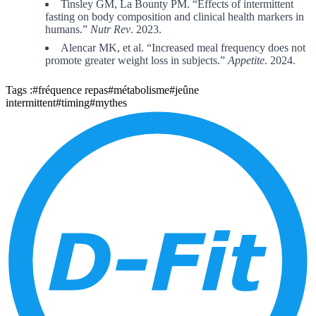
Tinsley GM, La Bounty PM. “Effects of intermittent
fasting on body composition and clinical health markers in
humans.”
Nutr Rev
. 2023.
Alencar MK, et al. “Increased meal frequency does not
promote greater weight loss in subjects.”
Appetite
. 2024.
Tags :
#fréquence repas
#métabolisme
#jeûne
intermittent
#timing
#mythes