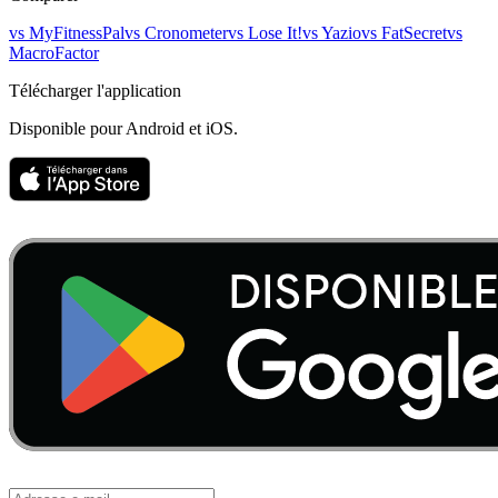
vs
MyFitnessPal
vs
Cronometer
vs
Lose It!
vs
Yazio
vs
FatSecret
vs
MacroFactor
Télécharger l'application
Disponible pour Android et iOS.