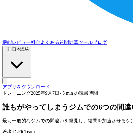
機能
レビュー
料金
よくある質問
計算ツール
ブログ
🇯🇵
日本語
JA
アプリをダウンロード
トレーニング
2025年9月7日
• 5 min の読書時間
誰もがやってしまうジムでの6つの間違い
最も一般的なジムでの間違いを発見し、結果を加速させるシン
著者 D-Fit Team