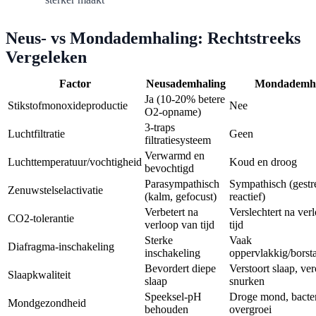
Neus- vs Mondademhaling: Rechtstreeks
Vergeleken
Factor
Neusademhaling
Mondademha
Ja (10-20% betere
Stikstofmonoxideproductie
Nee
O2-opname)
3-traps
Luchtfiltratie
Geen
filtratiesysteem
Verwarmd en
Luchttemperatuur/vochtigheid
Koud en droog
bevochtigd
Parasympathisch
Sympathisch (gestre
Zenuwstelselactivatie
(kalm, gefocust)
reactief)
Verbetert na
Verslechtert na ver
CO2-tolerantie
verloop van tijd
tijd
Sterke
Vaak
Diafragma-inschakeling
inschakeling
oppervlakkig/borst
Bevordert diepe
Verstoort slaap, ve
Slaapkwaliteit
slaap
snurken
Speeksel-pH
Droge mond, bacter
Mondgezondheid
behouden
overgroei