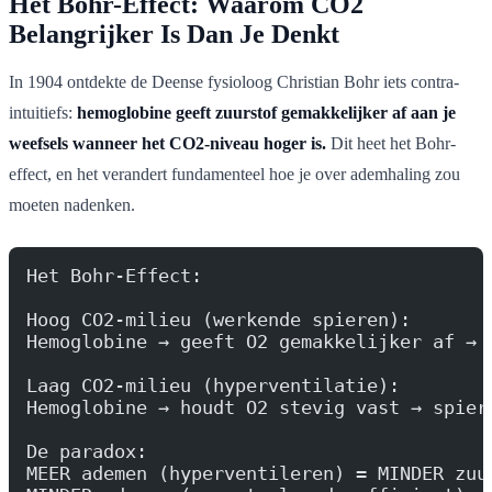
Het Bohr-Effect: Waarom CO2
Belangrijker Is Dan Je Denkt
In 1904 ontdekte de Deense fysioloog Christian Bohr iets contra-
intuitiefs:
hemoglobine geeft zuurstof gemakkelijker af aan je
weefsels wanneer het CO2-niveau hoger is.
Dit heet het Bohr-
effect, en het verandert fundamenteel hoe je over ademhaling zou
moeten nadenken.
Het Bohr-Effect:
Hoog CO2-milieu (werkende spieren):
Hemoglobine → geeft O2 gemakkelijker af → 
Laag CO2-milieu (hyperventilatie):
Hemoglobine → houdt O2 stevig vast → spier
De paradox:
MEER ademen (hyperventileren) = MINDER zuu