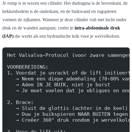
Je romp is in wezen een cilinder. Het diafragma is de bovenkant, de
bekkenbodem is de onderkant, en de buikwand en rugspieren
vormen de zijkanten. Wanneer je deze cilinder vult met lucht onder
druk en de wanden aanspant, creëer je
intra-abdominale druk
(IAP)
die werkt als een hydraulische krik voor je wervelkolom.
Het Valsalva-Protocol (voor zware samenges
VOORBEREIDING:
1. Voordat je unrackt of de lift initieert
   → Neem een diepe ademhaling (70-80% van
   → Adem IN JE BUIK, niet je borst
   → Je moet voelen dat je obliques en ond
2. Brace:
   → Sluit de glottis (achter in de keel) 
   → Duw je buikspieren NAAR BUITEN tegen 
   → Creëer 360° druk rondom je wervelkolo
3. Voer de lift uit: