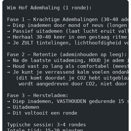
Wim Hof Ademhaling (1 ronde):
Fase 1 — Krachtige Ademhalingen (30-40 ade
→ Diep inademen door mond of neus (longen 
→ Passief uitademen (laat lucht eruit vall
→ Herhaal 30-40 keer in een gestaag ritme 
→ Je ZULT tintelingen, lichthoofdigheid vo
Fase 2 — Retentie (ademinhouden op leeg):
→ Na de laatste uitademing, HOUD je adem i
→ Houd vast zo lang als comfortabel (meest
→ Je kunt je verrassend kalm voelen ondank
   (dit komt doordat je CO2 hebt uitgeblaz
    wordt aangedreven door CO2, niet door 
Fase 3 — Hersteladem:
→ Diep inademen, VASTHOUDEN gedurende 15 s
→ Uitademen
→ Dit voltooit een ronde
Typische sessie: 3-4 rondes
Totale tijd: 15-20 minuten