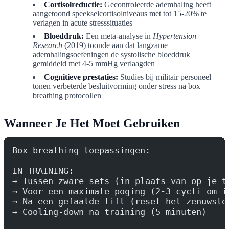
Cortisolreductie:
Gecontroleerde ademhaling heeft
aangetoond speekselcortisolniveaus met tot 15-20% te
verlagen in acute stresssituaties
Bloeddruk:
Een meta-analyse in
Hypertension
Research
(2019) toonde aan dat langzame
ademhalingsoefeningen de systolische bloeddruk
gemiddeld met 4-5 mmHg verlaagden
Cognitieve prestaties:
Studies bij militair personeel
tonen verbeterde besluitvorming onder stress na box
breathing protocollen
Wanneer Je Het Moet Gebruiken
Box breathing toepassingen:
IN TRAINING:
→ Tussen zware sets (in plaats van op je t
→ Voor een maximale poging (2-3 cycli om i
→ Na een gefaalde lift (reset het zenuwste
→ Cooling-down na training (5 minuten)