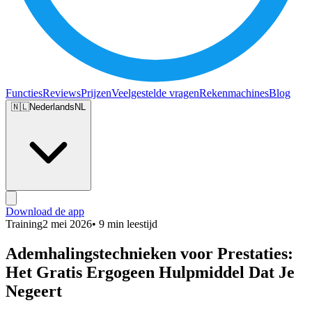
Functies
Reviews
Prijzen
Veelgestelde vragen
Rekenmachines
Blog
🇳🇱
Nederlands
NL
Download de app
Training
2 mei 2026
• 9 min leestijd
Ademhalingstechnieken voor Prestaties:
Het Gratis Ergogeen Hulpmiddel Dat Je
Negeert