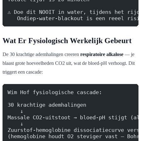
⚠️ Doe dit NOOIT in water, tijdens het rijd
   Ondiep-water-blackout is een reeel risi
Wat Er Fysiologisch Werkelijk Gebeurt
De 30 krachtige ademhalingen creeren
respiratoire alkalose
— je
blaast grote hoeveelheden CO2 uit, wat de bloed-pH verhoogt. Dit
triggert een cascade:
Wim Hof fysiologische cascade:
30 krachtige ademhalingen
    ↓
Massale CO2-uitstoot → bloed-pH stijgt (al
    ↓
Zuurstof-hemoglobine dissociatiecurve vers
(hemoglobine houdt O2 steviger vast — Bohr