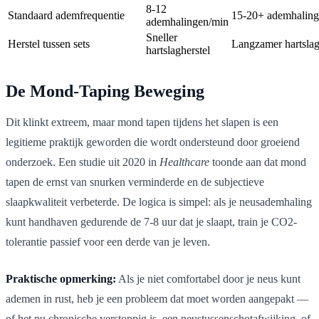
8-12
Standaard ademfrequentie
15-20+ ademhaling
ademhalingen/min
Sneller
Herstel tussen sets
Langzamer hartslag
hartslagherstel
De Mond-Taping Beweging
Dit klinkt extreem, maar mond tapen tijdens het slapen is een
legitieme praktijk geworden die wordt ondersteund door groeiend
onderzoek. Een studie uit 2020 in
Healthcare
toonde aan dat mond
tapen de ernst van snurken verminderde en de subjectieve
slaapkwaliteit verbeterde. De logica is simpel: als je neusademhaling
kunt handhaven gedurende de 7-8 uur dat je slaapt, train je CO2-
tolerantie passief voor een derde van je leven.
Praktische opmerking:
Als je niet comfortabel door je neus kunt
ademen in rust, heb je een probleem dat moet worden aangepakt —
of het nu chronische verstoppig is, een neustussenschotafwijking, of