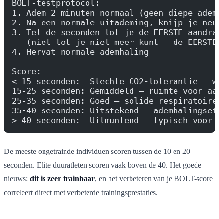
BOLT-testprotocol:
1. Adem 2 minuten normaal (geen diepe adem
2. Na een normale uitademing, knijp je neu
3. Tel de seconden tot je de EERSTE aandra
   (niet tot je niet meer kunt — de EERSTE
4. Hervat normale ademhaling
Score:
< 15 seconden:  Slechte CO2-tolerantie — w
15-25 seconden: Gemiddeld — ruimte voor aa
25-35 seconden: Goed — solide respiratoire
35-40 seconden: Uitstekend — ademhalingsef
> 40 seconden:  Uitmuntend — typisch voor 
De meeste ongetrainde individuen scoren tussen de 10 en 20
seconden. Elite duuratleten scoren vaak boven de 40. Het goede
nieuws:
dit is zeer trainbaar
, en het verbeteren van je BOLT-score
correleert direct met verbeterde trainingsprestaties.