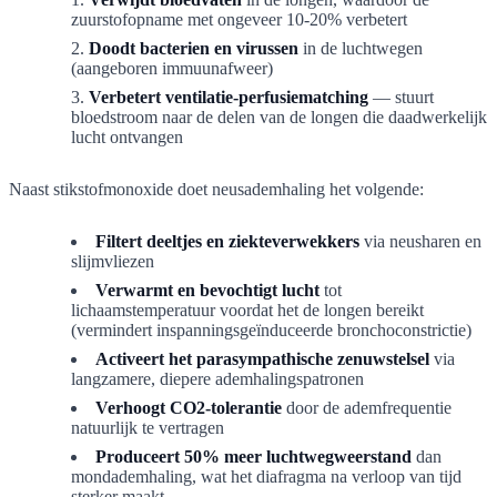
zuurstofopname met ongeveer 10-20% verbetert
Doodt bacterien en virussen
in de luchtwegen
(aangeboren immuunafweer)
Verbetert ventilatie-perfusiematching
— stuurt
bloedstroom naar de delen van de longen die daadwerkelijk
lucht ontvangen
Naast stikstofmonoxide doet neusademhaling het volgende:
Filtert deeltjes en ziekteverwekkers
via neusharen en
slijmvliezen
Verwarmt en bevochtigt lucht
tot
lichaamstemperatuur voordat het de longen bereikt
(vermindert inspanningsgeïnduceerde bronchoconstrictie)
Activeert het parasympathische zenuwstelsel
via
langzamere, diepere ademhalingspatronen
Verhoogt CO2-tolerantie
door de ademfrequentie
natuurlijk te vertragen
Produceert 50% meer luchtwegweerstand
dan
mondademhaling, wat het diafragma na verloop van tijd
sterker maakt