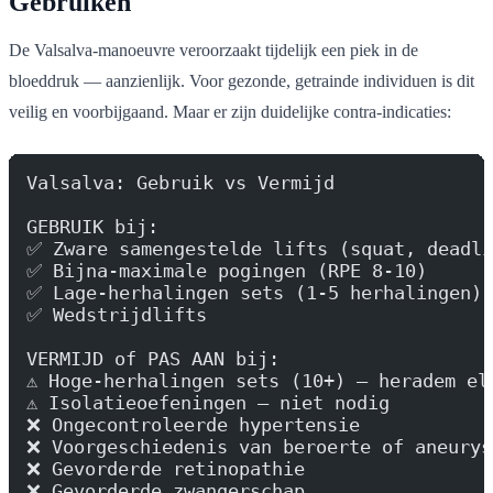
Gebruiken
De Valsalva-manoeuvre veroorzaakt tijdelijk een piek in de
bloeddruk — aanzienlijk. Voor gezonde, getrainde individuen is dit
veilig en voorbijgaand. Maar er zijn duidelijke contra-indicaties:
Valsalva: Gebruik vs Vermijd
GEBRUIK bij:
✅ Zware samengestelde lifts (squat, deadli
✅ Bijna-maximale pogingen (RPE 8-10)
✅ Lage-herhalingen sets (1-5 herhalingen)
✅ Wedstrijdlifts
VERMIJD of PAS AAN bij:
⚠️ Hoge-herhalingen sets (10+) — heradem el
⚠️ Isolatieoefeningen — niet nodig
❌ Ongecontroleerde hypertensie
❌ Voorgeschiedenis van beroerte of aneurys
❌ Gevorderde retinopathie
❌ Gevorderde zwangerschap