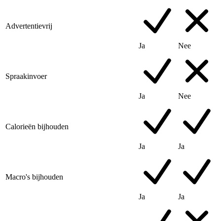
Advertentievrij
Ja
Nee
Spraakinvoer
Ja
Nee
Calorieën bijhouden
Ja
Ja
Macro's bijhouden
Ja
Ja