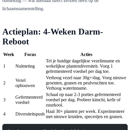
ontsteking — wat allemaal direct invloed heeft op de
lichaamssamenstelling.
Actieplan: 4-Weken Darm-
Reboot
Week
Focus
Acties
Tel je huidige dagelijkse vezelinname en
1
Nulmeting
wekelijkse plantendiversiteit. Voeg 1
gefermenteerd voedsel per dag toe.
Verhoog vezel naar 30g+/dag. Voeg nieuwe
Vezel
2
groenten, granen en peulvruchten toe.
opbouwen
Verhoog waterinname.
Schaal op naar 2-3 porties gefermenteerd
Gefermenteerd
3
voedsel per dag. Probeer kimchi, kefir of
voedsel
zuurkool.
Haal 30+ planten per week. Experimenteer
4
Diversiteitspush
met nieuwe kruiden, specerijen en granen.