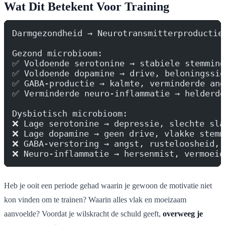
Wat Dit Betekent Voor Training
Darmgezondheid → Neurotransmitterproductie
Gezond microbioom:
✅ Voldoende serotonine → stabiele stemming
✅ Voldoende dopamine → drive, beloningssig
✅ GABA-productie → kalmte, verminderde ang
✅ Verminderde neuro-inflammatie → helderde
Dysbiotisch microbioom:
❌ Lage serotonine → depressie, slechte sla
❌ Lage dopamine → geen drive, vlakke stemm
❌ GABA-verstoring → angst, rusteloosheid, 
❌ Neuro-inflammatie → hersenmist, vermoeid
Heb je ooit een periode gehad waarin je gewoon de motivatie niet
kon vinden om te trainen? Waarin alles vlak en moeizaam
aanvoelde? Voordat je wilskracht de schuld geeft,
overweeg je