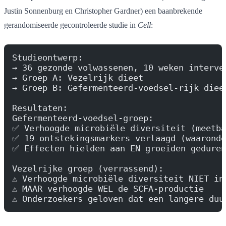
Justin Sonnenburg en Christopher Gardner) een baanbrekende
gerandomiseerde gecontroleerde studie in
Cell
:
Studieontwerp:
→ 36 gezonde volwassenen, 10 weken interve
→ Groep A: Vezelrijk dieet
→ Groep B: Gefermenteerd-voedsel-rijk diee
Resultaten:
Gefermenteerd-voedsel-groep:
✅ Verhoogde microbiële diversiteit (meetba
✅ 19 ontstekingsmarkers verlaagd (waaronde
✅ Effecten hielden aan EN groeiden geduren
Vezelrijke groep (verrassend):
⚠️ Verhoogde microbiële diversiteit NIET in
⚠️ MAAR verhoogde WEL de SCFA-productie
⚠️ Onderzoekers geloven dat een langere du