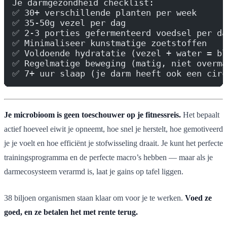
Je darmgezondheid checklist:
✅ 30+ verschillende planten per week
✅ 35-50g vezel per dag
✅ 2-3 porties gefermenteerd voedsel per da
✅ Minimaliseer kunstmatige zoetstoffen
✅ Voldoende hydratatie (vezel + water = bl
✅ Regelmatige beweging (matig, niet overma
✅ 7+ uur slaap (je darm heeft ook een circ
Je microbioom is geen toeschouwer op je fitnessreis.
Het bepaalt
actief hoeveel eiwit je opneemt, hoe snel je herstelt, hoe gemotiveerd
je je voelt en hoe efficiënt je stofwisseling draait. Je kunt het perfecte
trainingsprogramma en de perfecte macro’s hebben — maar als je
darmecosysteem verarmd is, laat je gains op tafel liggen.
38 biljoen organismen staan klaar om voor je te werken.
Voed ze
goed, en ze betalen het met rente terug.