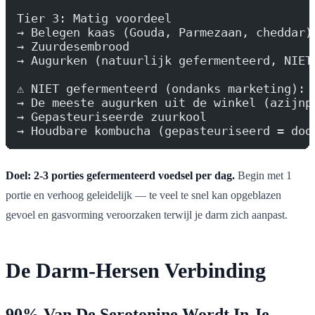
Tier 3: Matig voordeel
→ Belegen kaas (Gouda, Parmezaan, cheddar)
→ Zuurdesembrood
→ Augurken (natuurlijk gefermenteerd, NIET
⚠️ NIET gefermenteerd (ondanks marketing):
→ De meeste augurken uit de winkel (azijnp
→ Gepasteuriseerde zuurkool
→ Houdbare kombucha (gepasteuriseerd = dod
Doel: 2-3 porties gefermenteerd voedsel per dag.
Begin met 1
portie en verhoog geleidelijk — te veel te snel kan opgeblazen
gevoel en gasvorming veroorzaken terwijl je darm zich aanpast.
De Darm-Hersen Verbinding
90% Van De Serotonine Wordt In Je