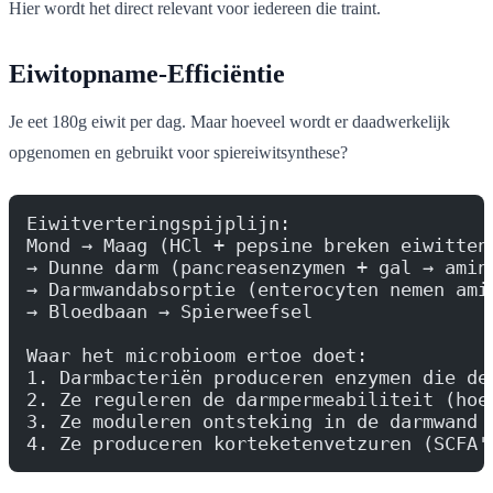
Hier wordt het direct relevant voor iedereen die traint.
Eiwitopname-Efficiëntie
Je eet 180g eiwit per dag. Maar hoeveel wordt er daadwerkelijk
opgenomen en gebruikt voor spiereiwitsynthese?
Eiwitverteringspijplijn:
Mond → Maag (HCl + pepsine breken eiwitten
→ Dunne darm (pancreasenzymen + gal → amin
→ Darmwandabsorptie (enterocyten nemen ami
→ Bloedbaan → Spierweefsel
Waar het microbioom ertoe doet:
1. Darmbacteriën produceren enzymen die de
2. Ze reguleren de darmpermeabiliteit (hoe
3. Ze moduleren ontsteking in de darmwand
4. Ze produceren korteketenvetzuren (SCFA'