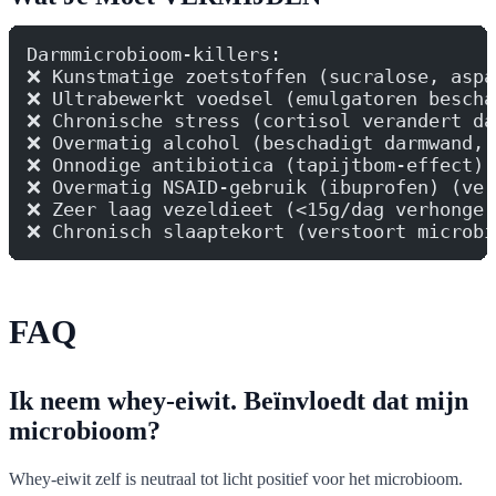
Darmmicrobioom-killers:
❌ Kunstmatige zoetstoffen (sucralose, aspa
❌ Ultrabewerkt voedsel (emulgatoren bescha
❌ Chronische stress (cortisol verandert da
❌ Overmatig alcohol (beschadigt darmwand, 
❌ Onnodige antibiotica (tapijtbom-effect)
❌ Overmatig NSAID-gebruik (ibuprofen) (ver
❌ Zeer laag vezeldieet (<15g/dag verhonger
❌ Chronisch slaaptekort (verstoort microbi
FAQ
Ik neem whey-eiwit. Beïnvloedt dat mijn
microbioom?
Whey-eiwit zelf is neutraal tot licht positief voor het microbioom.