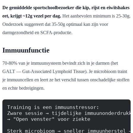
De gemiddelde sportschoolbezoeker die kip, rijst en eiwitshakes
eet, krijgt ~12g vezel per dag.
Het aanbevolen minimum is 25-30g.
Onderzoek suggereert dat 35-50g optimaal kan zijn voor
darmgezondheid en SCFA-productie.
Immuunfunctie
70-80% van je immuunsysteem bevindt zich in je darmen (het
GALT — Gut-Associated Lymphoid Tissue). Je microbioom traint
je immuuncellen en leert ze het verschil tussen onschadelijke stoffen
en echte bedreigingen.
Training is een immuunstressor:
Zware sessie → tijdelijke immuunonderdrukk
→ "Open venster" voor ziekte
Sterk microbioom → sneller immuunherstel →