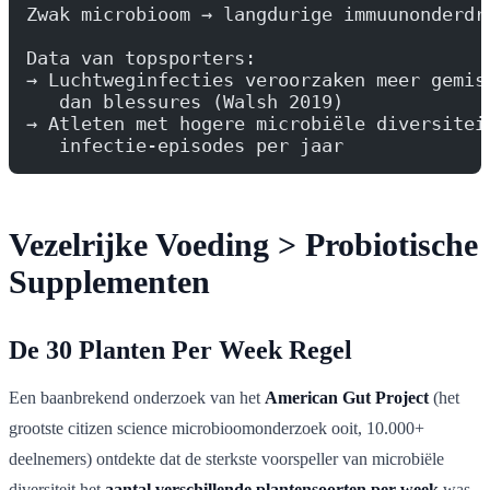
Zwak microbioom → langdurige immuunonderdr
Data van topsporters:
→ Luchtweginfecties veroorzaken meer gemis
   dan blessures (Walsh 2019)
→ Atleten met hogere microbiële diversitei
   infectie-episodes per jaar
Vezelrijke Voeding > Probiotische
Supplementen
De 30 Planten Per Week Regel
Een baanbrekend onderzoek van het
American Gut Project
(het
grootste citizen science microbioomonderzoek ooit, 10.000+
deelnemers) ontdekte dat de sterkste voorspeller van microbiële
diversiteit het
aantal verschillende plantensoorten per week
was.