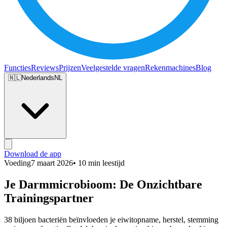
Functies
Reviews
Prijzen
Veelgestelde vragen
Rekenmachines
Blog
🇳🇱
Nederlands
NL
Download de app
Voeding
7 maart 2026
• 10 min leestijd
Je Darmmicrobioom: De Onzichtbare
Trainingspartner
38 biljoen bacteriën beïnvloeden je eiwitopname, herstel, stemming