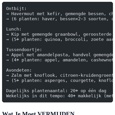
Ontbijt:
→ Havermout met kefir, gemengde bessen, ch
→ (6 planten: haver, bessen×2-3 soorten, c
Lunch:
→ Kip met gemengde graanbowl, geroosterde 
→ (5+ planten: quinoa, broccoli, zoete aar
Tussendoortje:
→ Appel met amandelpasta, handvol gemengde
→ (4+ planten: appel, amandelen, cashewnot
Avondeten:
→ Zalm met knoflook, citroen-kruidengroent
→ (5+ planten: asperges, courgette, knoflo
Dagelijks plantenaantal: 20+ op één dag
Wekelijks in dit tempo: 40+ makkelijk (met
Wat Je Moet VERMIJDEN