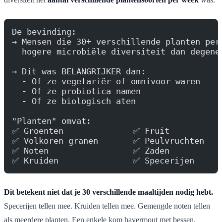
De bevinding:
→ Mensen die 30+ verschillende planten per
  hogere microbiële diversiteit dan degene
→ Dit was BELANGRIJKER dan:
  - Of ze vegetariër of omnivoor waren
  - Of ze probiotica namen
  - Of ze biologisch aten
"Planten" omvat:
✅ Groenten              ✅ Fruit
✅ Volkoren granen       ✅ Peulvruchten
✅ Noten                 ✅ Zaden
✅ Kruiden               ✅ Specerijen
Dit betekent niet dat je 30 verschillende maaltijden nodig hebt.
Specerijen tellen mee. Kruiden tellen mee. Gemengde noten tellen
als meerdere planten. Een enkele kom havermout met bessen,