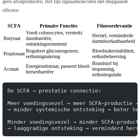
geen afvalproducten. Het zijn signaalmoleculen met diepgaande
effecten:
SCFA
Primaire Functies
Fitnessrelevantie
Voedt colonocyten, versterkt
Herstel, verminderde
Butyraat
darmbarrière,
darmdoorlaatbaarheid
ontstekingsremmend
Reguleert gluconeogenese,
Bloedsuikerstabiliteit,
Propionaat
eetlustsignalering
eetlustbeheersing
Brandstof bij
Energiesubstraat, passeert bloed-
Acetaat
inspanning,
hersenbarrière
eetlustregulatie
De SCFA → prestatie connectie:
Meer voedingsvezel → meer SCFA-productie →
→ minder systemische ontsteking → beter he
Minder voedingsvezel → minder SCFA-product
→ laaggradige ontsteking → verminderd hers