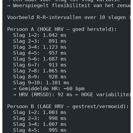
→ Weerspiegelt flexibiliteit van het zenuw
Voorbeeld R-R-intervallen over 10 slagen (
Persoon A (HOGE HRV — goed hersteld):
  Slag 1→2: 1.042 ms
  Slag 2→3:   891 ms
  Slag 3→4: 1.123 ms
  Slag 4→5:   957 ms
  Slag 5→6: 1.087 ms
  Slag 6→7:   913 ms
  Slag 7→8: 1.065 ms
  Slag 8→9:   928 ms
  Slag 9→10: 1.101 ms
  → Gemiddelde HR: ~60 bpm
  → HRV (RMSSD): 92 ms ← HOGE variabilitei
Persoon B (LAGE HRV — gestrest/vermoeid):
  Slag 1→2: 1.003 ms
  Slag 2→3:   998 ms
  Slag 3→4: 1.007 ms
  Slag 4→5:   995 ms