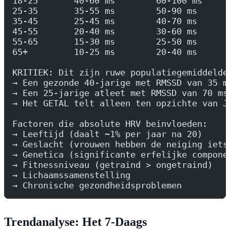
18-25       40-60 ms        60-100 ms     
25-35       35-55 ms        50-90 ms      
35-45       25-45 ms        40-70 ms      
45-55       20-40 ms        30-60 ms      
55-65       15-30 ms        25-50 ms      
65+         10-25 ms        20-40 ms      
KRITIEK: Dit zijn ruwe populatiegemiddelde
→ Een gezonde 40-jarige met RMSSD van 35 m
→ Een 25-jarige atleet met RMSSD van 70 ms
→ Het GETAL telt alleen ten opzichte van J
Factoren die absolute HRV beinvloeden:
→ Leeftijd (daalt ~1% per jaar na 20)
→ Geslacht (vrouwen hebben de neiging iets
→ Genetica (significante erfelijke compone
→ Fitnessniveau (getraind > ongetraind)
→ Lichaamssamenstelling
→ Chronische gezondheidsproblemen
Trendanalyse: Het 7-Daags