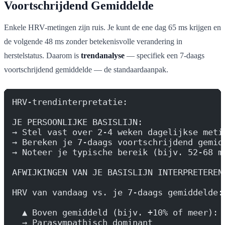
Voortschrijdend Gemiddelde
Enkele HRV-metingen zijn ruis. Je kunt de ene dag 65 ms krijgen en
de volgende 48 ms zonder betekenisvolle verandering in
herstelstatus. Daarom is
trendanalyse
— specifiek een 7-daags
voortschrijdend gemiddelde — de standaardaanpak.
HRV-trendinterpretatie:
JE PERSOONLIJKE BASISLIJN:
→ Stel vast over 2-4 weken dagelijkse meti
→ Bereken je 7-daags voortschrijdend gemid
→ Noteer je typische bereik (bijv. 52-68 m
AFWIJKINGEN VAN JE BASISLIJN INTERPRETEREN
HRV van vandaag vs. je 7-daags gemiddelde:
  ▲ Boven gemiddeld (bijv. +10% of meer):
  → Parasympathisch dominant