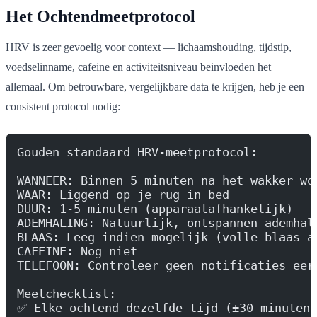
Het Ochtendmeetprotocol
HRV is zeer gevoelig voor context — lichaamshouding, tijdstip,
voedselinname, cafeine en activiteitsniveau beinvloeden het
allemaal. Om betrouwbare, vergelijkbare data te krijgen, heb je een
consistent protocol nodig:
Gouden standaard HRV-meetprotocol:
WANNEER: Binnen 5 minuten na het wakker wo
WAAR: Liggend op je rug in bed
DUUR: 1-5 minuten (apparaatafhankelijk)
ADEMHALING: Natuurlijk, ontspannen ademhal
BLAAS: Leeg indien mogelijk (volle blaas a
CAFEINE: Nog niet
TELEFOON: Controleer geen notificaties eer
Meetchecklist:
✅ Elke ochtend dezelfde tijd (±30 minuten)