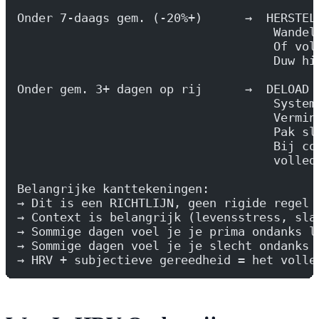
Onder 7-daags gem. (-20%+)      →  HERSTEL
                                    Wandel
                                    Of vol
                                    Duw hi
Onder gem. 3+ dagen op rij      →  DELOAD 
                                    System
                                    Vermin
                                    Pak sl
                                    Bij co
                                    volled
Belangrijke kanttekeningen:
→ Dit is een RICHTLIJN, geen rigide regel
→ Context is belangrijk (levensstress, sla
→ Sommige dagen voel je je prima ondanks l
→ Sommige dagen voel je je slecht ondanks 
→ HRV + subjectieve gereedheid = het volle