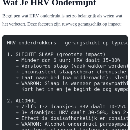
Wat Je HRV Ondermijnt
Begrijpen wat HRV onderdrukt is net zo belangrijk als weten wat
het verbetert. Deze factoren zijn ruwweg gerangschikt op impact:
HRV-onderdrukkers — gerangschikt op typisc
1. SLECHTE SLAAP (grootste impact)
   → Minder dan 6 uur: HRV daalt 15-30%
   → Verstoorde slaap (vaak wakker worden)
   → Inconsistent slaapschema: chronische 
   → Laat naar bed (na middernacht): slech
   → WAAROM: Slaap is wanneer parasympathi
     Kort het in en je begint de dag sympa
2. ALCOHOL
   → Zelfs 1-2 drankjes: HRV daalt 10-25% 
   → 3+ drankjes: HRV daalt 30-50%, kan 2-
   → Effect is dosisafhankelijk en consist
   → WAAROM: Alcohol onderdrukt parasympat
     verstoort slaaparchitectuur en veroor