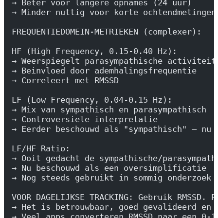
→ Beter voor langere opnames (24 uur)
→ Minder nuttig voor korte ochtendmetingen
FREQUENTIEDOMEIN-METRIEKEN (complexer):
HF (High Frequency, 0.15-0.40 Hz):
→ Weerspiegelt parasympathische activiteit
→ Beinvloed door ademhalingsfrequentie
→ Correleert met RMSSD
LF (Low Frequency, 0.04-0.15 Hz):
→ Mix van sympathisch en parasympathisch
→ Controversiele interpretatie
→ Eerder beschouwd als "sympathisch" — nu 
LF/HF Ratio:
→ Ooit gedacht de sympathische/parasympath
→ Nu beschouwd als een oversimplificatie
→ Nog steeds gebruikt in sommig onderzoek
VOOR DAGELIJKSE TRACKING: Gebruik RMSSD. P
→ Het is betrouwbaar, goed gevalideerd en 
→ Veel apps converteren RMSSD naar een 0-1