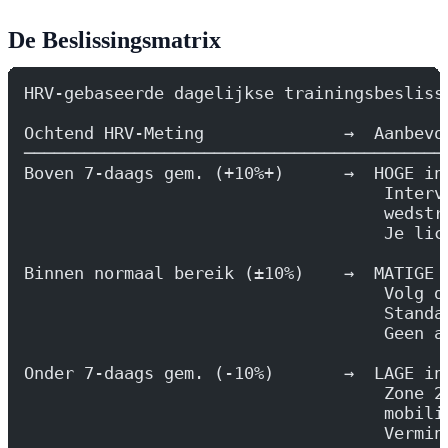
De Beslissingsmatrix
HRV-gebaseerde dagelijkse trainingsbesliss
Ochtend HRV-Meting              →  Aanbevo
──────────────────────────────────────────
Boven 7-daags gem. (+10%+)      →  HOGE in
                                    Interv
                                    wedstr
                                    Je lic
Binnen normaal bereik (±10%)    →  MATIGE 
                                    Volg d
                                    Standa
                                    Geen a
Onder 7-daags gem. (-10%)       →  LAGE in
                                    Zone 2
                                    mobili
                                    Vermin