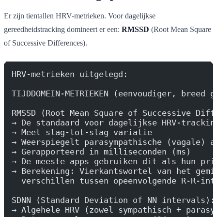
Er zijn tientallen HRV-metrieken. Voor dagelijkse
gereedheidstracking domineert er een:
RMSSD
(Root Mean Square
of Successive Differences).
HRV-metrieken uitgelegd:
TIJDDOMEIN-METRIEKEN (eenvoudiger, breed g
RMSSD (Root Mean Square of Successive Diff
→ De standaard voor dagelijkse HRV-trackin
→ Meet slag-tot-slag variatie
→ Weerspiegelt parasympathische (vagale) a
→ Gerapporteerd in milliseconden (ms)
→ De meeste apps gebruiken dit als hun pri
→ Berekening: Vierkantswortel van het gemi
  verschillen tussen opeenvolgende R-R-int
SDNN (Standard Deviation of NN intervals):
→ Algehele HRV (zowel sympathisch + parasy