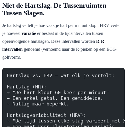
Niet de Hartslag. De Tussenruimten
Tussen Slagen.
Je hartslag vertelt je hoe vaak je hart per minuut klopt. HRV vertelt
je hoeveel
variatie
er bestaat in de tijdsintervallen tussen
opeenvolgende hartslagen. Deze intervallen worden
R-R-
intervallen
genoemd (vernoemd naar de R-pieken op een ECG-
golfvorm).
Hartslag vs. HRV — wat elk je vertelt:
Hartslag (HR):
→ "Je hart klopt 60 keer per minuut"
→ Een enkel getal. Een gemiddelde.
→ Nuttig maar beperkt.
Hartslagvariabiliteit (HRV):
→ "De tijd tussen elke slag varieert met X
→ Een maat voor slag-tot-slag variatie