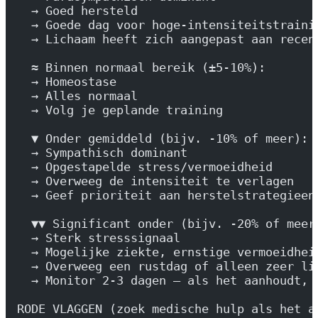
  → Goed hersteld
  → Goede dag voor hoge-intensiteitstraini
  → Lichaam heeft zich aangepast aan recen
  ≈ Binnen normaal bereik (±5-10%):
  → Homeostase
  → Alles normaal
  → Volg je geplande training
  ▼ Onder gemiddeld (bijv. -10% of meer):
  → Sympathisch dominant
  → Opgestapelde stress/vermoeidheid
  → Overweeg de intensiteit te verlagen
  → Geef prioriteit aan herstelstrategieen
  ▼▼ Significant onder (bijv. -20% of meer
  → Sterk stresssignaal
  → Mogelijke ziekte, ernstige vermoeidhei
  → Overweeg een rustdag of alleen zeer li
  → Monitor 2-3 dagen — als het aanhoudt, 
RODE VLAGGEN (zoek medische hulp als het a