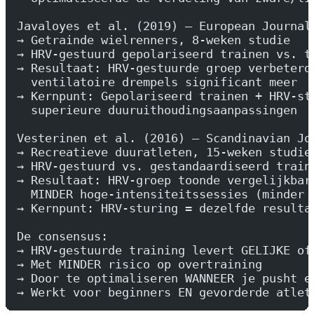
Javaloyes et al. (2019) — European Journal
→ Getrainde wielrenners, 8-weken studie
→ HRV-gestuurd gepolariseerd trainen vs. t
→ Resultaat: HRV-gestuurde groep verbeterd
  ventilatoire drempels significant meer
→ Kernpunt: Gepolariseerd trainen + HRV-st
  superieure duuruithoudingsaanpassingen
Vesterinen et al. (2016) — Scandinavian Jo
→ Recreatieve duuratleten, 15-weken studie
→ HRV-gestuurd vs. gestandaardiseerd train
→ Resultaat: HRV-groep toonde vergelijkbar
  MINDER hoge-intensiteitssessies (minder 
→ Kernpunt: HRV-sturing = dezelfde resulta
De consensus:
→ HRV-gestuurde training levert GELIJKE of
→ Met MINDER risico op overtraining
→ Door te optimaliseren WANNEER je pusht e
→ Werkt voor beginners EN gevorderde atlet