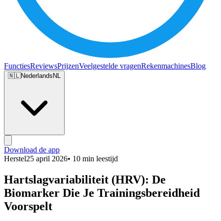
Functies
Reviews
Prijzen
Veelgestelde vragen
Rekenmachines
Blog
🇳🇱
Nederlands
NL
Download de app
Herstel
25 april 2026
• 10 min leestijd
Hartslagvariabiliteit (HRV): De
Biomarker Die Je Trainingsbereidheid
Voorspelt