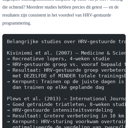
die ochtend? Meerdere studies hebben precies dit getest — en de
resultaten zijn consistent in het voordeel van HRV-gestuurde
programmering.
Belangrijke studies over HRV-gestuurde tra
Kiviniemi et al. (2007) — Medicine & Scien
→ Recreatieve lopers, 4-weken studie
→ HRV-gestuurde groep vs. vooraf bepaald t
→ Resultaat: HRV-gestuurde groep verbeterd
  met DEZELFDE of MINDER totale trainingsb
→ Kernpunt: Trainen op de juiste dagen is 
  dan trainen op elke geplande dag
Plews et al. (2013) — International Journa
→ Goed getrainde triatleten, 8-weken studi
→ HRV-gestuurde intensiteitsverdeling
→ Resultaat: Grotere verbetering in 10 km 
→ Kernpunt: HRV-sturing voorkwam overtrain
  optimaliseerde de verdeling van zware/li