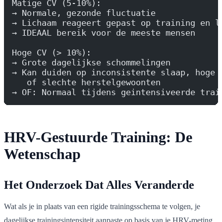
Matige CV (5-10%):
→ Normale, gezonde fluctuatie
→ Lichaam reageert gepast op training en l
→ IDEAAL bereik voor de meeste mensen
Hoge CV (> 10%):
→ Grote dagelijkse schommelingen
→ Kan duiden op inconsistente slaap, hoge 
   of slechte herstelgewoonten
→ OF: Normaal tijdens geintensiveerde trai
HRV-Gestuurde Training: De
Wetenschap
Het Onderzoek Dat Alles Veranderde
Wat als je in plaats van een rigide trainingsschema te volgen, je
dagelijkse trainingsintensiteit aanpaste op basis van je HRV-meting