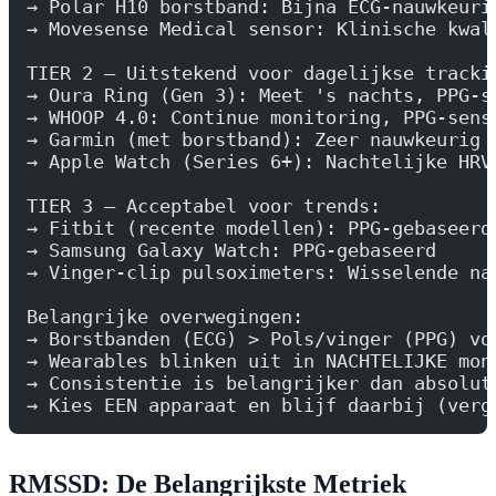
→ Polar H10 borstband: Bijna ECG-nauwkeuri
→ Movesense Medical sensor: Klinische kwal
TIER 2 — Uitstekend voor dagelijkse tracki
→ Oura Ring (Gen 3): Meet 's nachts, PPG-s
→ WHOOP 4.0: Continue monitoring, PPG-sens
→ Garmin (met borstband): Zeer nauwkeurig 
→ Apple Watch (Series 6+): Nachtelijke HRV
TIER 3 — Acceptabel voor trends:
→ Fitbit (recente modellen): PPG-gebaseerd
→ Samsung Galaxy Watch: PPG-gebaseerd
→ Vinger-clip pulsoximeters: Wisselende na
Belangrijke overwegingen:
→ Borstbanden (ECG) > Pols/vinger (PPG) vo
→ Wearables blinken uit in NACHTELIJKE mon
→ Consistentie is belangrijker dan absolut
→ Kies EEN apparaat en blijf daarbij (verg
RMSSD: De Belangrijkste Metriek