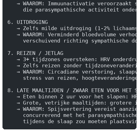
   → WAAROM: Immuunactivatie veroorzaakt s
     die parasympathische activiteit onder
6. UITDROGING
   → Zelfs milde uitdroging (1-2% lichaams
   → WAAROM: Verminderd bloedvolume verhoo
     verschuivend richting sympathische do
7. REIZEN / JETLAG
   → 3+ tijdzones oversteken: HRV onderdru
   → Zelfs reizen zonder tijdzoneveranderi
   → WAAROM: Circadiane verstoring, slaapv
     stress van reizen, hoogteveranderinge
8. LATE MAALTIJDEN / ZWAAR ETEN VOOR HET S
   → Eten binnen 2 uur voor het slapen: HR
   → Grote, vetrijke maaltijden: grotere i
   → WAAROM: Spijsvertering vereist aanzie
     concurrerend met het parasympathische
     tijdens de slaap zou moeten plaatsvin