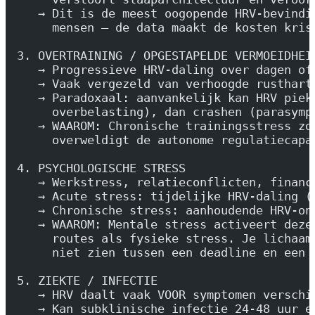
   → Dit is de meest oogopende HRV-bevindi
     mensen — de data maakt de kosten kris
3. OVERTRAINING / OPGESTAPELDE VERMOEIDHEI
   → Progressieve HRV-daling over dagen of
   → Vaak vergezeld van verhoogde rusthart
   → Paradoxaal: aanvankelijk kan HRV piek
     overbelasting), dan crashen (parasymp
   → WAAROM: Chronische trainingsstress zo
     overweldigt de autonome regulatiecapa
4. PSYCHOLOGISCHE STRESS
   → Werkstress, relatieconflicten, financ
   → Acute stress: tijdelijke HRV-daling (
   → Chronische stress: aanhoudende HRV-on
   → WAAROM: Mentale stress activeert deze
     routes als fysieke stress. Je lichaam
     niet zien tussen een deadline en een 
5. ZIEKTE / INFECTIE
   → HRV daalt vaak VOOR symptomen verschi
   → Kan subklinische infectie 24-48 uur e