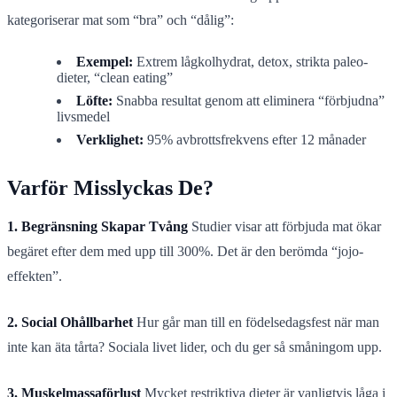
kategoriserar mat som “bra” och “dålig”:
Exempel:
Extrem lågkolhydrat, detox, strikta paleo-
dieter, “clean eating”
Löfte:
Snabba resultat genom att eliminera “förbjudna”
livsmedel
Verklighet:
95% avbrottsfrekvens efter 12 månader
Varför Misslyckas De?
1. Begränsning Skapar Tvång
Studier visar att förbjuda mat ökar
begäret efter dem med upp till 300%. Det är den berömda “jojo-
effekten”.
2. Social Ohållbarhet
Hur går man till en födelsedagsfest när man
inte kan äta tårta? Sociala livet lider, och du ger så småningom upp.
3. Muskelmassaförlust
Mycket restriktiva dieter är vanligtvis låga i