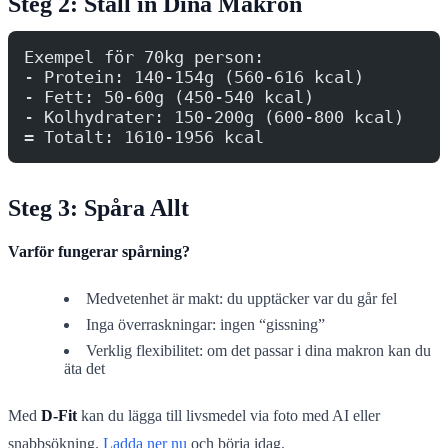
Steg 2: Ställ in Dina Makron
Exempel för 70kg person:
- Protein: 140-154g (560-616 kcal)
- Fett: 50-60g (450-540 kcal)
- Kolhydrater: 150-200g (600-800 kcal)
= Totalt: 1610-1956 kcal
Steg 3: Spåra Allt
Varför fungerar spårning?
Medvetenhet är makt: du upptäcker var du går fel
Inga överraskningar: ingen “gissning”
Verklig flexibilitet: om det passar i dina makron kan du
äta det
Med
D-Fit
kan du lägga till livsmedel via foto med AI eller
snabbsökning.
Ladda ner nu
och börja idag.