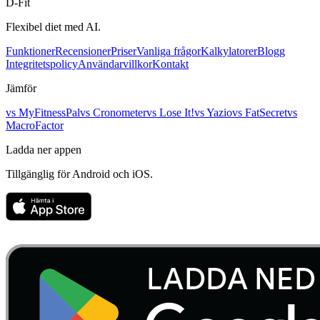
D-Fit
Flexibel diet med AI.
Funktioner
Recensioner
Priser
Vanliga frågor
Kalkylatorer
Blogg
Integritetspolicy
Användarvillkor
Kontakt
Jämför
vs
MyFitnessPal
vs
Cronometer
vs
Lose It!
vs
Yazio
vs
FatSecret
vs
MacroFactor
Ladda ner appen
Tillgänglig för Android och iOS.