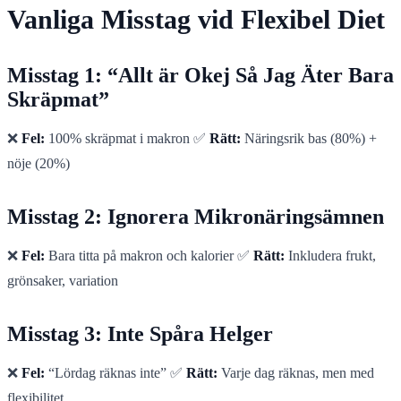
Vanliga Misstag vid Flexibel Diet
Misstag 1: “Allt är Okej Så Jag Äter Bara
Skräpmat”
❌
Fel:
100% skräpmat i makron ✅
Rätt:
Näringsrik bas (80%) +
nöje (20%)
Misstag 2: Ignorera Mikronäringsämnen
❌
Fel:
Bara titta på makron och kalorier ✅
Rätt:
Inkludera frukt,
grönsaker, variation
Misstag 3: Inte Spåra Helger
❌
Fel:
“Lördag räknas inte” ✅
Rätt:
Varje dag räknas, men med
flexibilitet