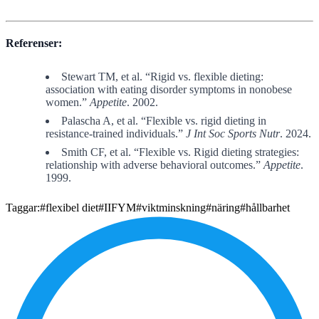
Referenser:
Stewart TM, et al. “Rigid vs. flexible dieting:
association with eating disorder symptoms in nonobese
women.”
Appetite
. 2002.
Palascha A, et al. “Flexible vs. rigid dieting in
resistance-trained individuals.”
J Int Soc Sports Nutr
. 2024.
Smith CF, et al. “Flexible vs. Rigid dieting strategies:
relationship with adverse behavioral outcomes.”
Appetite
.
1999.
Taggar:
#flexibel diet
#IIFYM
#viktminskning
#näring
#hållbarhet