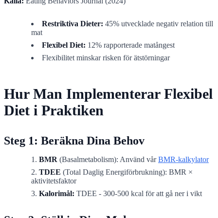
Källa:
Eating Behaviors Journal (2024)
Restriktiva Dieter:
45% utvecklade negativ relation till
mat
Flexibel Diet:
12% rapporterade matångest
Flexibilitet minskar risken för ätstörningar
Hur Man Implementerar Flexibel
Diet i Praktiken
Steg 1: Beräkna Dina Behov
BMR
(Basalmetabolism): Använd vår
BMR-kalkylator
TDEE
(Total Daglig Energiförbrukning): BMR ×
aktivitetsfaktor
Kalorimål:
TDEE - 300-500 kcal för att gå ner i vikt