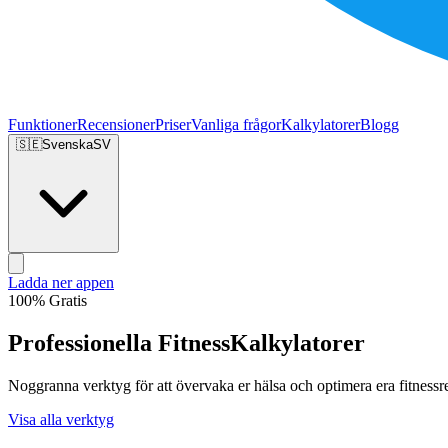
Funktioner
Recensioner
Priser
Vanliga frågor
Kalkylatorer
Blogg
🇸🇪
Svenska
SV
Ladda ner appen
100% Gratis
Professionella Fitness
Kalkylatorer
Noggranna verktyg för att övervaka er hälsa och optimera era fitnessre
Visa alla verktyg