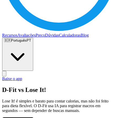
Recursos
Avaliações
Preço
Dúvidas
Calculadoras
Blog
🇧🇷
Português
PT
Baixe o app
D-Fit vs Lose It!
Lose It! é simples e barato para contar calorias, mas não foi feito
para dieta flexível. O D-Fit usa IA para registrar macros em
segundos — sem depender de buscas manuais.