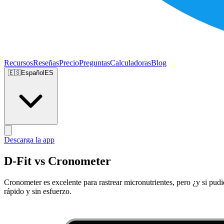
Recursos
Reseñas
Precio
Preguntas
Calculadoras
Blog
🇪🇸
Español
ES
Descarga la app
D-Fit vs Cronometer
Cronometer es excelente para rastrear micronutrientes, pero ¿y si pudi
rápido y sin esfuerzo.