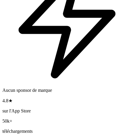
Aucun sponsor de marque
4.8★
sur l'App Store
50k+
téléchargements