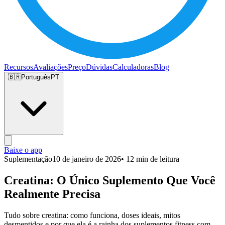
Recursos
Avaliações
Preço
Dúvidas
Calculadoras
Blog
🇧🇷
Português
PT
Baixe o app
Suplementação
10 de janeiro de 2026
• 12 min de leitura
Creatina: O Único Suplemento Que Você
Realmente Precisa
Tudo sobre creatina: como funciona, doses ideais, mitos
desmentidos e por que ela é a rainha dos suplementos fitness com