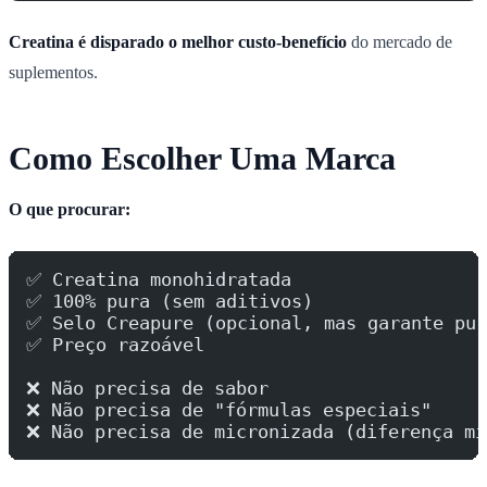
Creatina é disparado o melhor custo-benefício
do mercado de
suplementos.
Como Escolher Uma Marca
O que procurar:
✅ Creatina monohidratada
✅ 100% pura (sem aditivos)
✅ Selo Creapure (opcional, mas garante pur
✅ Preço razoável
❌ Não precisa de sabor
❌ Não precisa de "fórmulas especiais"
❌ Não precisa de micronizada (diferença mí