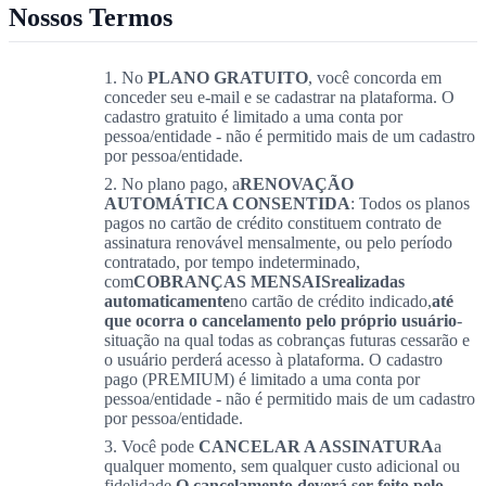
Nossos Termos
No
PLANO GRATUITO
, você concorda em
conceder seu e-mail e se cadastrar na plataforma. O
cadastro gratuito é limitado a uma conta por
pessoa/entidade - não é permitido mais de um cadastro
por pessoa/entidade.
No plano pago, a
RENOVAÇÃO
AUTOMÁTICA CONSENTIDA
: Todos os planos
pagos no cartão de crédito constituem contrato de
assinatura renovável mensalmente, ou pelo período
contratado, por tempo indeterminado,
com
COBRANÇAS MENSAIS
realizadas
automaticamente
no cartão de crédito indicado,
até
que ocorra o cancelamento pelo próprio usuário
-
situação na qual todas as cobranças futuras cessarão e
o usuário perderá acesso à plataforma. O cadastro
pago (PREMIUM) é limitado a uma conta por
pessoa/entidade - não é permitido mais de um cadastro
por pessoa/entidade.
Você pode
CANCELAR A ASSINATURA
a
qualquer momento, sem qualquer custo adicional ou
fidelidade.
O cancelamento deverá ser feito pelo