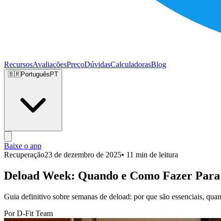
Recursos
Avaliações
Preço
Dúvidas
Calculadoras
Blog
🇧🇷
Português
PT
Baixe o app
Recuperação
23 de dezembro de 2025
• 11 min de leitura
Deload Week: Quando e Como Fazer Para
Guia definitivo sobre semanas de deload: por que são essenciais, qua
Por D-Fit Team