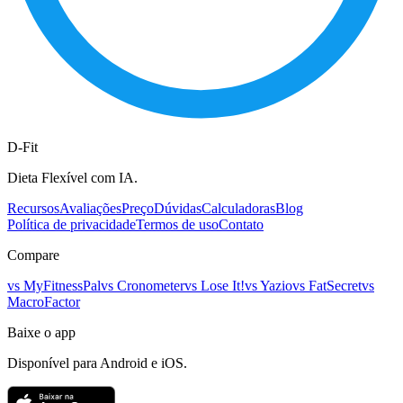
D-Fit
Dieta Flexível com IA.
Recursos
Avaliações
Preço
Dúvidas
Calculadoras
Blog
Política de privacidade
Termos de uso
Contato
Compare
vs
MyFitnessPal
vs
Cronometer
vs
Lose It!
vs
Yazio
vs
FatSecret
vs
MacroFactor
Baixe o app
Disponível para Android e iOS.