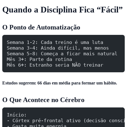
Quando a Disciplina Fica “Fácil”
O Ponto de Automatização
Semana 1-2: Cada treino é uma luta
Semana 3-4: Ainda difícil, mas menos
Semana 5-8: Começa a ficar mais natural
Mês 3+: Parte da rotina
Mês 6+: Estranho seria NÃO treinar
Estudos sugerem: 66 dias em média para formar um hábito.
O Que Acontece no Cérebro
Início:
- Córtex pré-frontal ativo (decisão consci
- Gasta muita energia