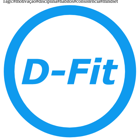
Tags:
#motivação
#disciplina
#hábitos
#consistência
#mindset