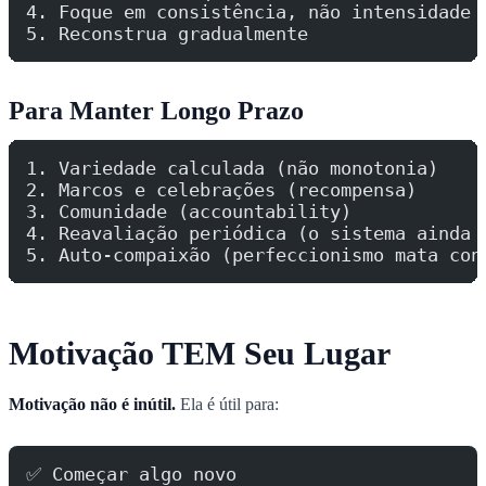
4. Foque em consistência, não intensidade
5. Reconstrua gradualmente
Para Manter Longo Prazo
1. Variedade calculada (não monotonia)
2. Marcos e celebrações (recompensa)
3. Comunidade (accountability)
4. Reavaliação periódica (o sistema ainda 
5. Auto-compaixão (perfeccionismo mata con
Motivação TEM Seu Lugar
Motivação não é inútil.
Ela é útil para:
✅ Começar algo novo