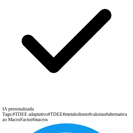
IA personalizada
Tags:
#TDEE adaptativo
#TDEE
#metabolismo
#calorias
#alternativa
ao MacroFactor
#macros