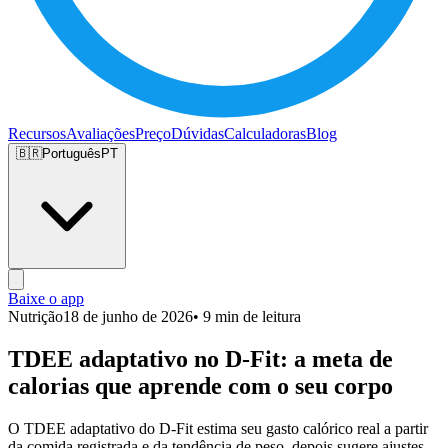
Recursos
Avaliações
Preço
Dúvidas
Calculadoras
Blog
🇧🇷
Português
PT
Baixe o app
Nutrição
18 de junho de 2026
• 9 min de leitura
TDEE adaptativo no D-Fit: a meta de
calorias que aprende com o seu corpo
O TDEE adaptativo do D-Fit estima seu gasto calórico real a partir
da comida registrada e da tendência de peso, depois sugere ajustes