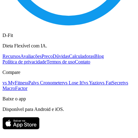
D-Fit
Dieta Flexível com IA.
Recursos
Avaliações
Preço
Dúvidas
Calculadoras
Blog
Política de privacidade
Termos de uso
Contato
Compare
vs
MyFitnessPal
vs
Cronometer
vs
Lose It!
vs
Yazio
vs
FatSecret
vs
MacroFactor
Baixe o app
Disponível para Android e iOS.