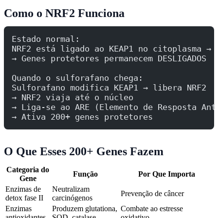
Como o NRF2 Funciona
Estado normal:
NRF2 está ligado ao KEAP1 no citoplasma → 
→ Genes protetores permanecem DESLIGADOS
Quando o sulforafano chega:
Sulforafano modifica KEAP1 → libera NRF2
→ NRF2 viaja até o núcleo
→ Liga-se ao ARE (Elemento de Resposta Ant
→ Ativa 200+ genes protetores
O Que Esses 200+ Genes Fazem
Categoria do
Função
Por Que Importa
Gene
Enzimas de
Neutralizam
Prevenção de câncer
detox fase II
carcinógenos
Enzimas
Produzem glutationa,
Combate ao estresse
antioxidantes
SOD, catalase
oxidativo