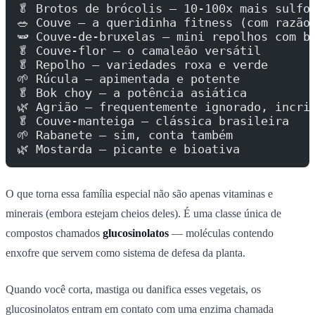
🥬 Brotos de brócolis — 10-100x mais sulfo
🥗 Couve — a queridinha fitness (com razão
🫛 Couve-de-bruxelas — mini repolhos com b
🥬 Couve-flor — o camaleão versátil
🥬 Repolho — variedades roxa e verde
🌱 Rúcula — apimentada e potente
🥬 Bok choy — a potência asiática
🌿 Agrião — frequentemente ignorado, incri
🥬 Couve-manteiga — clássica brasileira
🌱 Rabanete — sim, conta também
🌿 Mostarda — picante e bioativa
O que torna essa família especial não são apenas vitaminas e
minerais (embora estejam cheios deles). É uma classe única de
compostos chamados
glucosinolatos
— moléculas contendo
enxofre que servem como sistema de defesa da planta.
Quando você corta, mastiga ou danifica esses vegetais, os
glucosinolatos entram em contato com uma enzima chamada