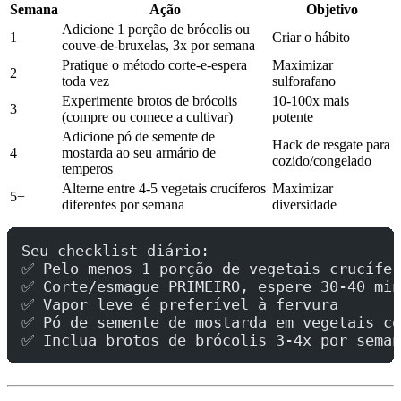
Semana
Ação
Objetivo
Adicione 1 porção de brócolis ou
1
Criar o hábito
couve-de-bruxelas, 3x por semana
Pratique o método corte-e-espera
Maximizar
2
toda vez
sulforafano
Experimente brotos de brócolis
10-100x mais
3
(compre ou comece a cultivar)
potente
Adicione pó de semente de
Hack de resgate para
4
mostarda ao seu armário de
cozido/congelado
temperos
Alterne entre 4-5 vegetais crucíferos
Maximizar
5+
diferentes por semana
diversidade
Seu checklist diário:
✅ Pelo menos 1 porção de vegetais crucífer
✅ Corte/esmague PRIMEIRO, espere 30-40 min
✅ Vapor leve é preferível à fervura
✅ Pó de semente de mostarda em vegetais co
✅ Inclua brotos de brócolis 3-4x por seman