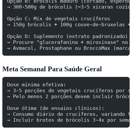
Opção B: Brócolis maduro (cortado, esperou
→ 300-500g de brócolis (~3-5 xícaras cozid
Opção C: Mix de vegetais crucíferos
→ 150g brócolis + 100g couve-de-bruxelas +
Opção D: Suplemento (extrato padronizado)
→ Procure "glucorafanina + mirosinase" no 
→ Avmacol, Prostaphane ou BroccoMax (marca
Meta Semanal Para Saúde Geral
Dose mínima efetiva:
→ 3-5 porções de vegetais crucíferos por s
→ Pelo menos 2 porções devem incluir bróco
Dose ótima (de ensaios clínicos):
→ Consumo diário de crucíferos, variando t
→ Incluir brotos de brócolis 3-4x por sema