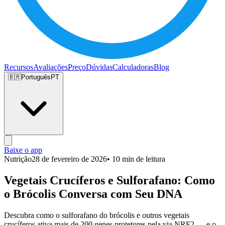
Recursos
Avaliações
Preço
Dúvidas
Calculadoras
Blog
🇧🇷
Português
PT
Baixe o app
Nutrição
28 de fevereiro de 2026
• 10 min de leitura
Vegetais Crucíferos e Sulforafano: Como
o Brócolis Conversa com Seu DNA
Descubra como o sulforafano do brócolis e outros vegetais
crucíferos ativa mais de 200 genes protetores pela via NRF2 — e o