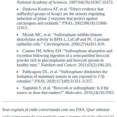
National Academy of Sciences
. 1997;94(19):10367-10372.
Dinkova-Kostova AT, et al. “Direct evidence that
sulfhydryl groups of Keap1 are the sensors regulating
induction of phase 2 enzymes that protect against
carcinogens and oxidants.”
PNAS
. 2002;99(18):11908-
11913.
Myzak MC, et al. “Sulforaphane inhibits histone
deacetylase activity in BPH-1, LnCaP and PC-3 prostate
epithelial cells.”
Carcinogenesis
. 2006;27(4):811-819.
Cramer JM, Jeffery EH. “Sulforaphane absorption and
excretion following ingestion of a semi-purified broccoli
powder rich in glucoraphanin and broccoli sprouts in
healthy men.”
Nutrition and Cancer
. 2011;63(2):196-201.
Palliyaguru DL, et al. “Sulforaphane diminishes the
formation of mammary tumors in rats exposed to 17β-
estradiol.”
PNAS
. 2020;117(49):31351-31357.
Yagishita Y, et al. “Broccoli or sulforaphane: Is it the
source or dose that matters?”
Molecules
. 2019;24(19):3593.
Seus vegetais já estão conversando com seu DNA. Quer otimizar
cada outra parte da sua nutrição com o mesmo nível de ciência? O