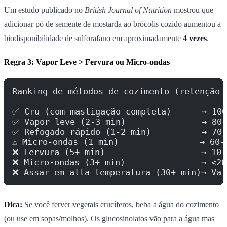
Um estudo publicado no
British Journal of Nutrition
mostrou que
adicionar pó de semente de mostarda ao brócolis cozido aumentou a
biodisponibilidade de sulforafano em aproximadamente
4 vezes
.
Regra 3: Vapor Leve > Fervura ou Micro-ondas
Ranking de métodos de cozimento (retenção 
✅ Cru (com mastigação completa)      → 100
✅ Vapor leve (2-3 min)               → 80-
✅ Refogado rápido (1-2 min)          → 70-
⚠️ Micro-ondas (1 min)                → 60-
❌ Fervura (5+ min)                   → 10-
❌ Micro-ondas (3+ min)               → <20
❌ Assar em alta temperatura (30+ min)→ Var
Dica:
Se você ferver vegetais crucíferos, beba a água do cozimento
(ou use em sopas/molhos). Os glucosinolatos vão para a água mas