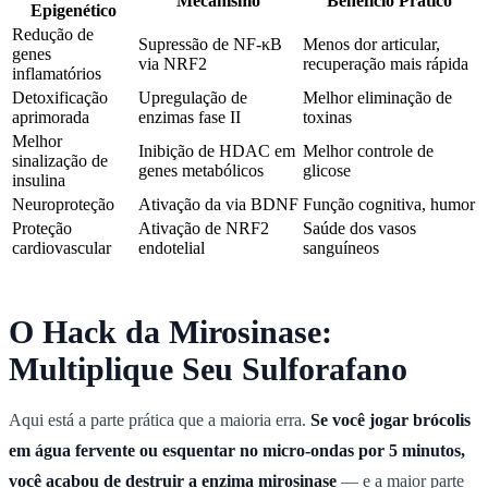
Mecanismo
Benefício Prático
Epigenético
Redução de
Supressão de NF-κB
Menos dor articular,
genes
via NRF2
recuperação mais rápida
inflamatórios
Detoxificação
Upregulação de
Melhor eliminação de
aprimorada
enzimas fase II
toxinas
Melhor
Inibição de HDAC em
Melhor controle de
sinalização de
genes metabólicos
glicose
insulina
Neuroproteção
Ativação da via BDNF
Função cognitiva, humor
Proteção
Ativação de NRF2
Saúde dos vasos
cardiovascular
endotelial
sanguíneos
O Hack da Mirosinase:
Multiplique Seu Sulforafano
Aqui está a parte prática que a maioria erra.
Se você jogar brócolis
em água fervente ou esquentar no micro-ondas por 5 minutos,
você acabou de destruir a enzima mirosinase
— e a maior parte