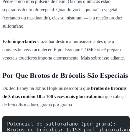
Pense como uma pulseira de neon. Os dois químicos estão
separados dentro do vegetal. Quando você “quebra” o vegetal
(cortando ou mastigando), eles se misturam — e a reação produz
sulforafano.
Fato importante:
Cozinhar destrói a mirosinase antes que a
conversão possa acontecer. É por isso que COMO você prepara
vegetais crucíferos importa enormemente. Mais sobre isso adiante.
Por Que Brotos de Brócolis São Especiais
Dr. Jed Fahey na Johns Hopkins descobriu que
brotos de brócolis
de 3 dias contêm 10 a 100 vezes mais glucorafanina
que cabeças
de brócolis maduro, grama por grama.
Potencial de sulforafano (por grama):
Brotos de brócolis: 1.153 µmol glucorafani