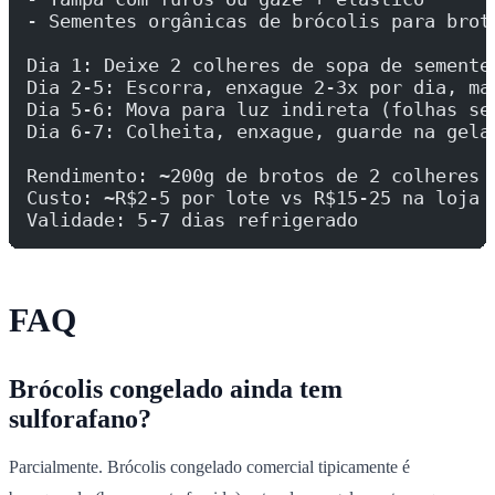
- Sementes orgânicas de brócolis para brot
Dia 1: Deixe 2 colheres de sopa de semente
Dia 2-5: Escorra, enxague 2-3x por dia, ma
Dia 5-6: Mova para luz indireta (folhas se
Dia 6-7: Colheita, enxague, guarde na gela
Rendimento: ~200g de brotos de 2 colheres 
Custo: ~R$2-5 por lote vs R$15-25 na loja
Validade: 5-7 dias refrigerado
FAQ
Brócolis congelado ainda tem
sulforafano?
Parcialmente. Brócolis congelado comercial tipicamente é