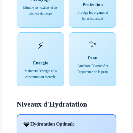
Protection
Élimine les toxines et les
Protège les organes et
déchets du corps
les articulations
✨
⚡
Peau
Énergie
Améliore l'élasticité et
Maintient l'énergie et la
l'apparence de la peau
concentration mentale
Niveaux d'Hydratation
💙
Hydratation Optimale