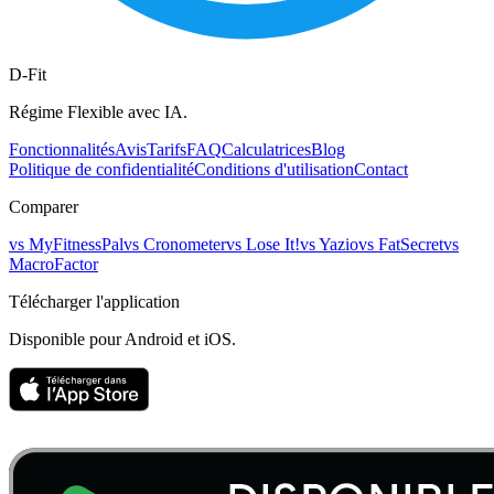
D-Fit
Régime Flexible avec IA.
Fonctionnalités
Avis
Tarifs
FAQ
Calculatrices
Blog
Politique de confidentialité
Conditions d'utilisation
Contact
Comparer
vs
MyFitnessPal
vs
Cronometer
vs
Lose It!
vs
Yazio
vs
FatSecret
vs
MacroFactor
Télécharger l'application
Disponible pour Android et iOS.