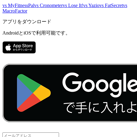
vs
MyFitnessPal
vs
Cronometer
vs
Lose It!
vs
Yazio
vs
FatSecret
vs
MacroFactor
アプリをダウンロード
AndroidとiOSで利用可能です。