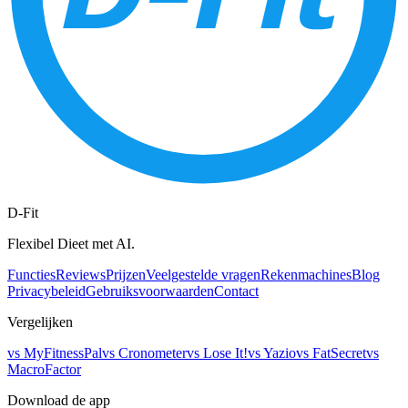
D-Fit
Flexibel Dieet met AI.
Functies
Reviews
Prijzen
Veelgestelde vragen
Rekenmachines
Blog
Privacybeleid
Gebruiksvoorwaarden
Contact
Vergelijken
vs
MyFitnessPal
vs
Cronometer
vs
Lose It!
vs
Yazio
vs
FatSecret
vs
MacroFactor
Download de app