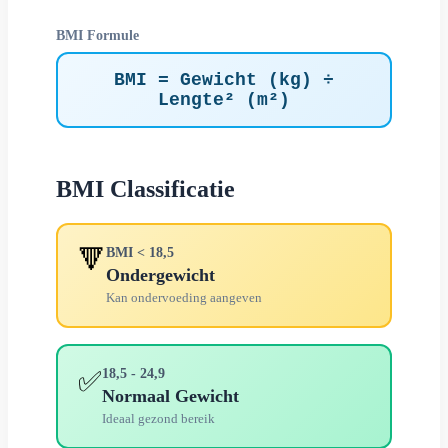
BMI Formule
BMI = Gewicht (kg) ÷
Lengte² (m²)
BMI Classificatie
🔻
BMI < 18,5
Ondergewicht
Kan ondervoeding aangeven
✅
18,5 - 24,9
Normaal Gewicht
Ideaal gezond bereik