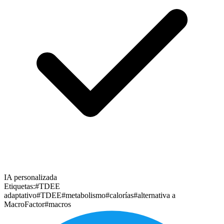
IA personalizada
Etiquetas:
#TDEE
adaptativo
#TDEE
#metabolismo
#calorías
#alternativa a
MacroFactor
#macros