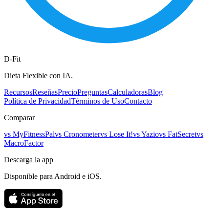
D-Fit
Dieta Flexible con IA.
Recursos
Reseñas
Precio
Preguntas
Calculadoras
Blog
Política de Privacidad
Términos de Uso
Contacto
Comparar
vs
MyFitnessPal
vs
Cronometer
vs
Lose It!
vs
Yazio
vs
FatSecret
vs
MacroFactor
Descarga la app
Disponible para Android e iOS.