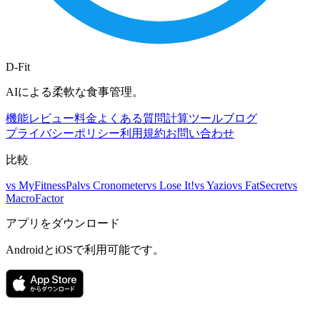
D-Fit
AIによる柔軟な食事管理。
機能
レビュー
料金
よくある質問
計算ツール
ブログ
プライバシーポリシー
利用規約
お問い合わせ
比較
vs
MyFitnessPal
vs
Cronometer
vs
Lose It!
vs
Yazio
vs
FatSecret
vs
MacroFactor
アプリをダウンロード
AndroidとiOSで利用可能です。