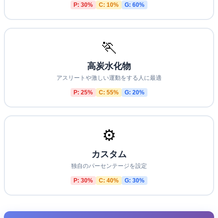
P:
30
%
C:
10
%
G:
60
%
🏃
高炭水化物
アスリートや激しい運動をする人に最適
P:
25
%
C:
55
%
G:
20
%
⚙️
カスタム
独自のパーセンテージを設定
P:
30
%
C:
40
%
G:
30
%