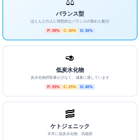
⚖️
バランス型
ほとんどの人に理想的なバランスの取れた配分
P:
30
%
C:
40
%
G:
30
%
🥑
低炭水化物
炭水化物摂取量が少なく、減量に適しています
P:
35
%
C:
25
%
G:
40
%
🥓
ケトジェニック
非常に低炭水化物、高脂肪