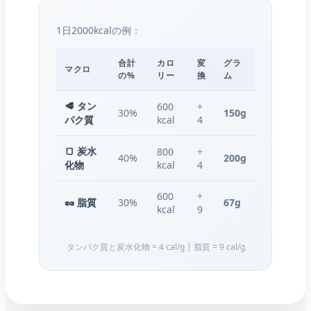
1日2000kcalの例：
合計
カロ
変
グラ
マクロ
の%
リー
換
ム
🥩 タン
600
÷
30%
150g
パク質
kcal
4
🍞 炭水
800
÷
40%
200g
化物
kcal
4
600
÷
🥜 脂質
30%
67g
kcal
9
タンパク質と炭水化物 = 4 cal/g | 脂質 = 9 cal/g