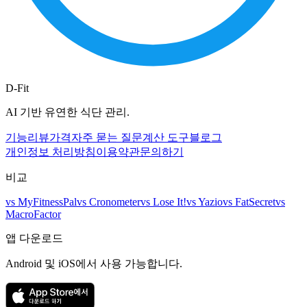
D-Fit
AI 기반 유연한 식단 관리.
기능
리뷰
가격
자주 묻는 질문
계산 도구
블로그
개인정보 처리방침
이용약관
문의하기
비교
vs
MyFitnessPal
vs
Cronometer
vs
Lose It!
vs
Yazio
vs
FatSecret
vs
MacroFactor
앱 다운로드
Android 및 iOS에서 사용 가능합니다.