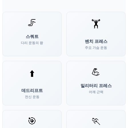
🦵
🏋️
스쿼트
벤치 프레스
다리 운동의 왕
주요 가슴 운동
💪
⬆️
밀리터리 프레스
데드리프트
어깨 근력
전신 운동
🎯
🏃