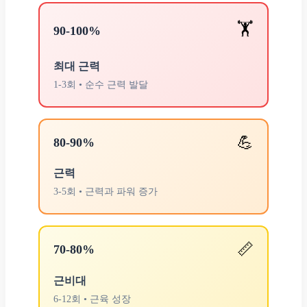
🏋️
90-100%
최대 근력
1-3회 • 순수 근력 발달
💪
80-90%
근력
3-5회 • 근력과 파워 증가
📏
70-80%
근비대
6-12회 • 근육 성장