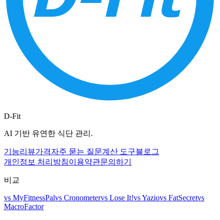
D-Fit
AI 기반 유연한 식단 관리.
기능
리뷰
가격
자주 묻는 질문
계산 도구
블로그
개인정보 처리방침
이용약관
문의하기
비교
vs
MyFitnessPal
vs
Cronometer
vs
Lose It!
vs
Yazio
vs
FatSecret
vs
MacroFactor